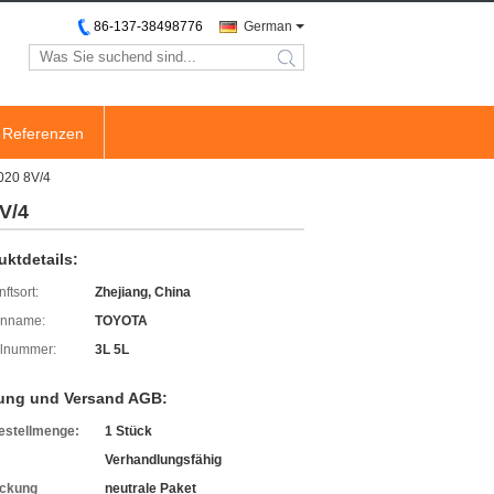
86-137-38498776
German
search
Referenzen
020 8V/4
V/4
uktdetails:
ftsort:
Zhejiang, China
enname:
TOYOTA
lnummer:
3L 5L
ung und Versand AGB:
estellmenge:
1 Stück
Verhandlungsfähig
ckung
neutrale Paket