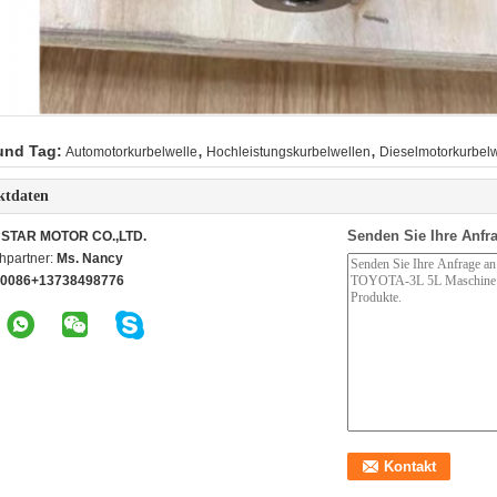
,
,
und Tag:
Automotorkurbelwelle
Hochleistungskurbelwellen
Dieselmotorkurbelw
ktdaten
Senden Sie Ihre Anfra
STAR MOTOR CO.,LTD.
hpartner:
Ms. Nancy
0086+13738498776