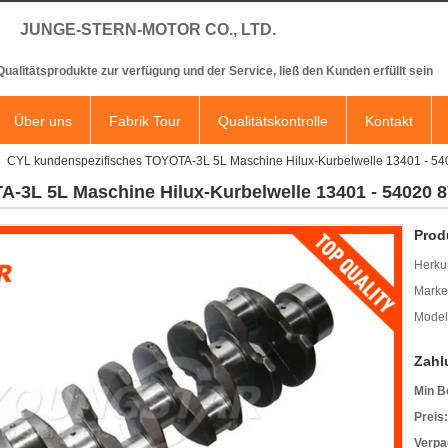
JUNGE-STERN-MOTOR CO., LTD.
 Qualitätsprodukte zur verfügung und der Service, ließ den Kunden erfüllt sein
Über uns
Fabrik Tour
Qualitätskontrolle
Kontakt
CYL kundenspezifisches TOYOTA-3L 5L Maschine Hilux-Kurbelwelle 13401 - 54
-3L 5L Maschine Hilux-Kurbelwelle 13401 - 54020 8
Prod
Herkun
Mark
Model
Zahl
Min B
Preis:
Verpa