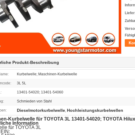
Infor
Liefer
Zahlu
Verso
Fähigk
Kon
rliche Produkt-Beschreibung
Name:
Kurbelwelle; Maschinen-Kurbelwelle
ncode:
3L 5L
:
13401-54020; 13401-54060
g:
Schmieden von Stahl
Dieselmotorkurbelwelle
Hochleistungskurbelwellen
ben:
,
en-Kurbelwelle für TOYOTA 3L 13401-54020; TOYOTA Hilux
liche Information
elle für TOYOTA 3L
EIN: