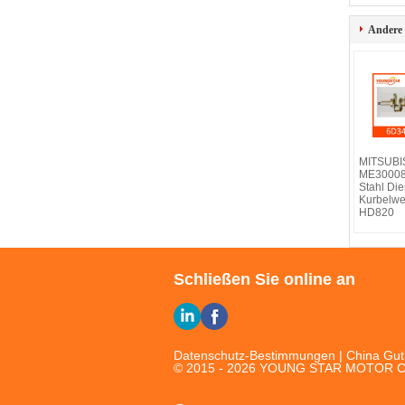
Andere
MITSUBI
ME30008
Stahl Di
Kurbelwe
HD820
Schließen Sie online an
Datenschutz-Bestimmungen
| China Gut 
© 2015 - 2026 YOUNG STAR MOTOR CO.,