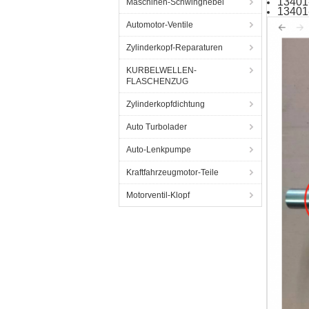
13401
Maschinen-Schwinghebel
13401
Automotor-Ventile
Zylinderkopf-Reparaturen
KURBELWELLEN-
FLASCHENZUG
Zylinderkopfdichtung
Auto Turbolader
Auto-Lenkpumpe
Kraftfahrzeugmotor-Teile
Motorventil-Klopf