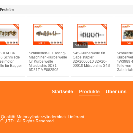
 Produkte
SHI 6D34
Schmieden-u. Casting-
S4S-Kurbelwelle für
Schmiede
6 Schmiede
Maschinen-Kurbelwelle
Gabelstapler
Kurbelwe
eselmotor
für Kurbelwelle
32A2000010 32A20-
4W3989 4
lle für Bagger
Mitsubishis 6D31
00010 Mitsubishis S4S
Teile von
6D31T ME082505
Gabelsta
Startseite
Produkte
Über uns
Qualität Motorzylinderzylinderblock Lieferant.
LTD.. All Rights Reserved.