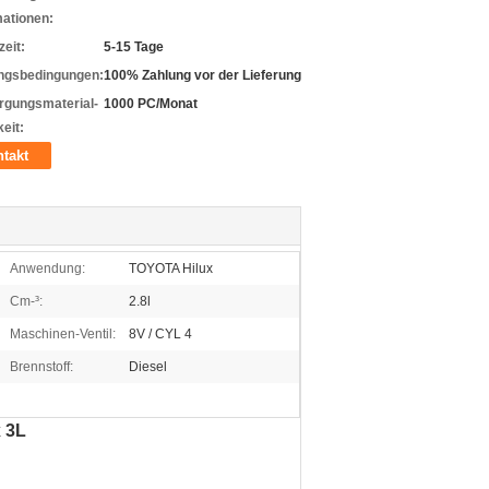
mationen:
zeit:
5-15 Tage
ngsbedingungen:
100% Zahlung vor der Lieferung
rgungsmaterial-
1000 PC/Monat
eit:
takt
Anwendung:
TOYOTA Hilux
Cm-³:
2.8l
Maschinen-Ventil:
8V / CYL 4
Brennstoff:
Diesel
 3L