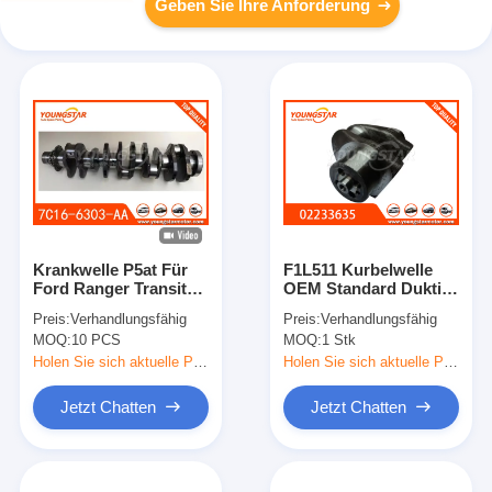
Geben Sie Ihre Anforderung
Krankwelle P5at Für
F1L511 Kurbelwelle
Ford Ranger Transit
OEM Standard Duktile
Mazda BT-50 3.2 TDCI
Eisen QT800-6
Preis:
Verhandlungsfähig
Preis:
Verhandlungsfähig
2011- BK3Q-6303-EA
geschmiedetem
MOQ:
10 PCS
MOQ:
1 Stk
7C16-6303-AA
Legierungsstahl
BK3Q6303EA
39Cr5V für Deutz
Holen Sie sich aktuelle Preis
Holen Sie sich aktuelle Preis
7C166303AA
F1L511 Motor
Jetzt Chatten
Jetzt Chatten