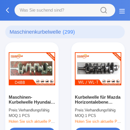
Maschinenkurbelwelle
(299)
Maschinen-
Kurbelwelle für Mazda
Kurbelwelle Hyundais
Horizontalebene
D4bb
WL51-11-210 WL01-11-
Preis:
Verhandlungsfähig
Preis:
Verhandlungsfähig
330
MOQ:
1 PCS
MOQ:
1 PCS
Holen Sie sich aktuelle Preis
Holen Sie sich aktuelle Preis