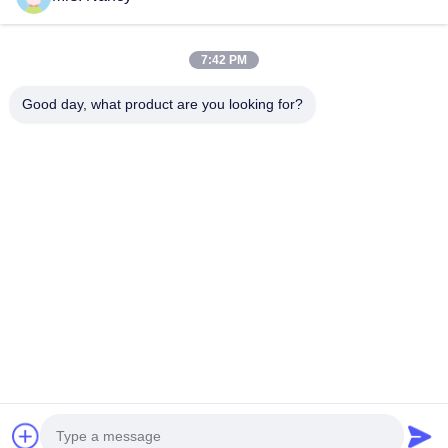
Unsere Kategorien
7:42 PM
Good day, what product are you looking for?
Motorzylinderzylinderblock
SCHLIESSEN SIE
Motorzylinder-
ZYLINDERKOPF AB
Zylinderkopf
Startseite
Über uns
Kontakt
Desktop Site
Sitemap
Privacy Policy
Qualität
Motorzylinderzylinderblock
China Fabrik.Copyright © 2026
YOUNG STAR MOTOR CO.,LTD.. All Rights Reserved.