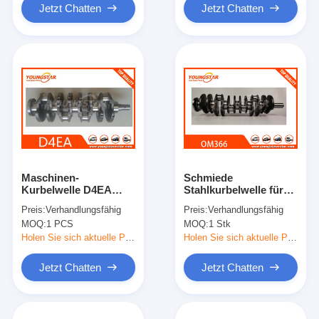
Jetzt Chatten
Jetzt Chatten
Maschinen-
Schmiede
Kurbelwelle D4EA
Stahlkurbelwelle für
D4EB
Mercedes-Benz
Preis:
Verhandlungsfähig
Preis:
Verhandlungsfähig
OM366 Dieselmotor -
MOQ:
1 PCS
MOQ:
1 Stk
brandneues OEM
3660311301
Holen Sie sich aktuelle Preis
Holen Sie sich aktuelle Preis
Jetzt Chatten
Jetzt Chatten