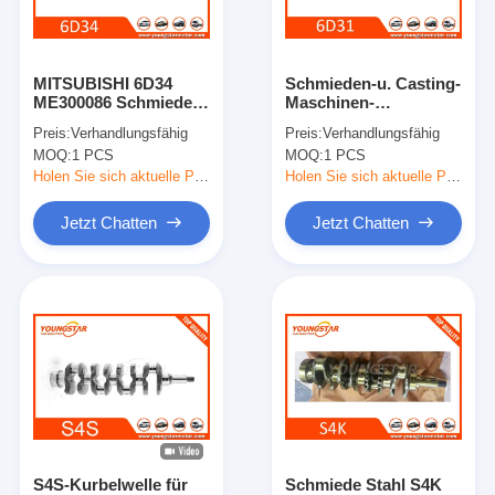
Über uns
Werksbesichtigung
MITSUBISHI 6D34
Schmieden-u. Casting-
ME300086 Schmiede
Maschinen-
Qualitätskontrolle
Stahl Dieselmotor
Kurbelwelle für
Preis:
Verhandlungsfähig
Preis:
Verhandlungsfähig
Kurbelwelle für
Kurbelwelle
MOQ:
1 PCS
MOQ:
1 PCS
Bagger HD820
Mitsubishis 6D31
Kontakt mit uns
6D31T ME082505
Holen Sie sich aktuelle Preis
Holen Sie sich aktuelle Preis
Jetzt Chatten
Jetzt Chatten
Jetzt Chatten
Motorzylinderzylinderblock
SCHLIESSEN SIE ZYLINDERKOPF AB
Motorzylinder-Zylinderkopf
Maschinenkurbelwelle
S4S-Kurbelwelle für
Schmiede Stahl S4K