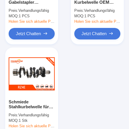
Gabelstapler
Kurbelwelle OEM
Maschinen-Nockenwelle
32A2000010 32A20-
4W3989 4W3579 für
Preis:
Verhandlungsfähig
Preis:
Verhandlungsfähig
00010 Mitsubishis S4S
Teile von
MOQ:
Maschine Pleuelstange
1 PCS
MOQ:
1 PCS
Gabelstahlmotoren
Holen Sie sich aktuelle Preis
Holen Sie sich aktuelle Preis
Maschinen-Schwinghebel
Jetzt Chatten
Jetzt Chatten
Automotor-Ventile
Zylinderkopf-Reparaturen
KURBELWELLEN-FLASCHENZUG
Zylinderkopfdichtung
Auto Turbolader
Schmiede
Auto-Lenkpumpe
Stahlkurbelwelle für
Isuzu RZ4E mit 60000
Preis:
Verhandlungsfähig
KMS Garantie OEM 8-
Kraftfahrzeugmotor-Teile
MOQ:
1 Stk
98281-613-2 8-98330-
195-0
Holen Sie sich aktuelle Preis