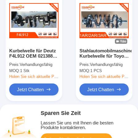
Kurbelwelle für Deutz
Stahlautomobilmaschinen-
F4L912 OEM 02138820
Kurbelwelle für Toyota
mit 30.000 km Garantie
1AR 3AR 2.7L 2AR
Preis:
Verhandlungsfähig
Preis:
Verhandlungsfähig
2.5L
MOQ:
1 Stk
MOQ:
1 PCS
Holen Sie sich aktuelle Preis
Holen Sie sich aktuelle Preis
Jetzt Chatten
Jetzt Chatten
Sparen Sie Zeit
Lassen Sie uns mit Ihnen die besten
Produkte kontaktieren.