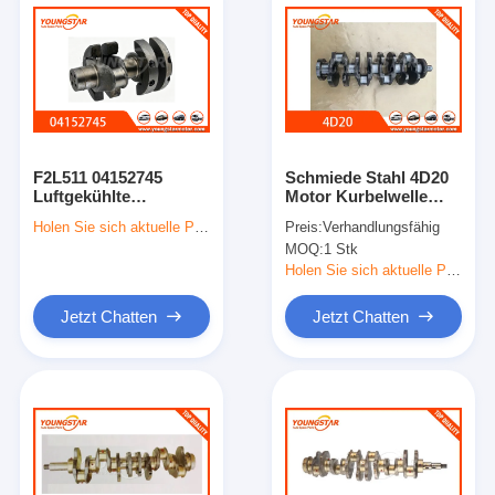
F2L511 04152745
Schmiede Stahl 4D20
Luftgekühlte
Motor Kurbelwelle
Zweizylinder-
OEM 1005101-ED01
Holen Sie sich aktuelle Preis
Preis:
Verhandlungsfähig
Dieselkurbelwelle für
für Großmauer
MOQ:
1 Stk
Traktormotoren von
Deutz
Holen Sie sich aktuelle Preis
Jetzt Chatten
Jetzt Chatten
Zu Hause
Produkte
Videos