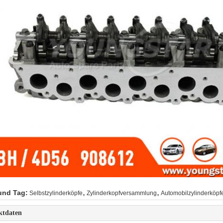
,
,
und Tag:
Selbstzylinderköpfe
Zylinderkopfversammlung
Automobilzylinderköpf
ktdaten