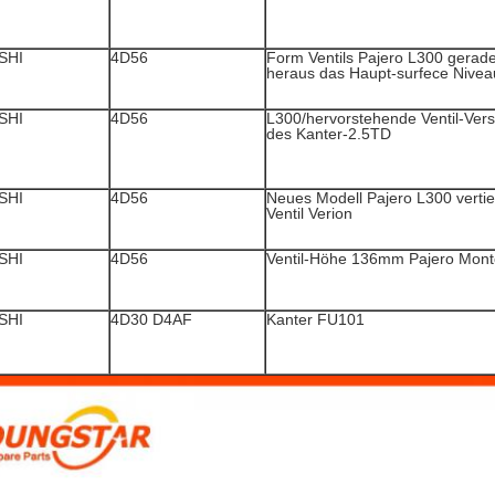
SHI
4D56
Form Ventils Pajero L300 gerad
heraus das Haupt-surfece Nivea
SHI
4D56
L300/hervorstehende Ventil-Vers
des Kanter-2.5TD
SHI
4D56
Neues Modell Pajero L300 vertie
Ventil Verion
SHI
4D56
Ventil-Höhe 136mm Pajero Mont
SHI
4D30 D4AF
Kanter FU101