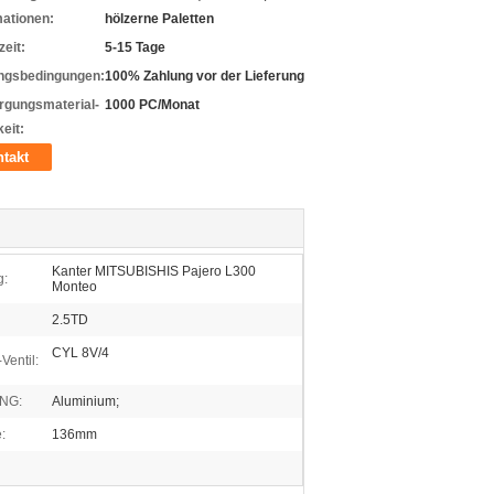
mationen:
hölzerne Paletten
zeit:
5-15 Tage
ngsbedingungen:
100% Zahlung vor der Lieferung
rgungsmaterial-
1000 PC/Monat
eit:
takt
Kanter MITSUBISHIS Pajero L300
g:
Monteo
2.5TD
CYL 8V/4
Ventil:
NG:
Aluminium;
:
136mm