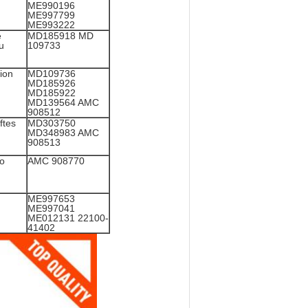
ME990196
ME997799
ME993222
e
MD185918 MD
u
109733
ion
MD109736
MD185926
MD185922
MD139564 AMC
908512
ftes
MD303750
MD348983 AMC
908513
o
AMC 908770
ME997653
ME997041
ME012131 22100-
41402