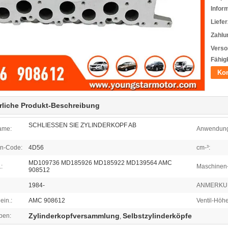
Infor
Liefer
Zahlu
Verso
Fähigk
Kon
rliche Produkt-Beschreibung
SCHLIESSEN SIE ZYLINDERKOPF AB
ame:
Anwendun
n-Code:
4D56
cm-³:
MD109736 MD185926 MD185922 MD139564 AMC
:
Maschinen-
908512
1984-
ANMERKU
ein.:
AMC 908612
Ventil-Höhe
Zylinderkopfversammlung
Selbstzylinderköpfe
ben:
,