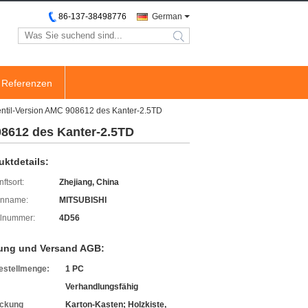
86-137-38498776
German
search
Referenzen
entil-Version AMC 908612 des Kanter-2.5TD
08612 des Kanter-2.5TD
uktdetails:
ftsort:
Zhejiang, China
enname:
MITSUBISHI
lnummer:
4D56
ung und Versand AGB:
estellmenge:
1 PC
Verhandlungsfähig
ckung
Karton-Kasten; Holzkiste,