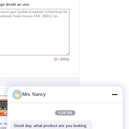
ge direkt an uns
(
0
/ 3000)
Mrs. Nancy
5:28 AM
er Hummer
Vollständige
Good day, what product are you looking 
otor
Zylinderkopfmontage