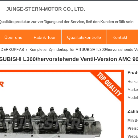
JUNGE-STERN-MOTOR CO., LTD.
 Qualitätsprodukte zur verfügung und der Service, ließ den Kunden erfüllt sein
Über uns
Fabrik Tour
Qualitätskontrolle
Kontakt
INDERKOPF AB
Kompletter Zylinderkopf für MITSUBISHI L300/hervorstehende V
TSUBISHI L300/hervorstehende Ventil-Version AMC 9
Prod
Herkun
Mark
Model
Zahl
Min B
Preis:
Verpa