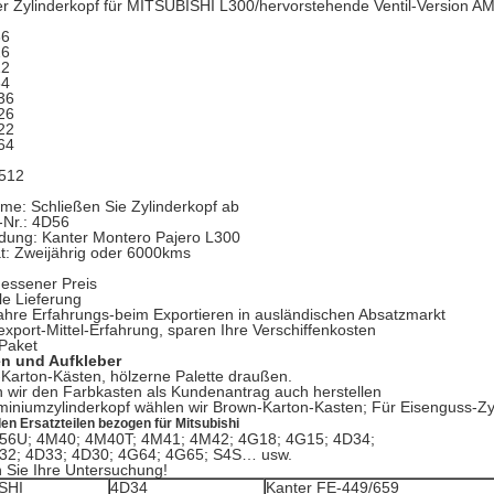
er Zylinderkopf für MITSUBISHI L300/hervorstehende Ventil-Version 
36
26
22
64
36
26
22
64
512
ame: Schließen Sie Zylinderkopf ab
-Nr.: 4D56
dung: Kanter Montero Pajero L300
ät: Zweijährig oder 6000kms
ssener Preis
le Lieferung
ahre Erfahrungs-beim Exportieren in ausländischen Absatzmarkt
export-Mittel-Erfahrung, sparen Ihre Verschiffenkosten
 Paket
n und Aufkleber
Karton-Kästen, hölzerne Palette draußen.
 wir den Farbkasten als Kundenantrag auch herstellen
uminiumzylinderkopf wählen wir Brown-Karton-Kasten; Für Eisenguss-Zyl
den Ersatzteilen bezogen für Mitsubishi
56U; 4M40; 4M40T; 4M41; 4M42; 4G18; 4G15; 4D34;
32; 4D33; 4D30; 4G64; 4G65; S4S… usw.
 Sie Ihre Untersuchung!
SHI
4D34
Kanter FE-449/659