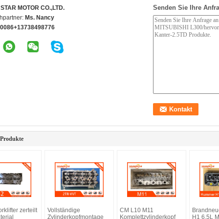
Senden Sie Ihre Anfra
STAR MOTOR CO.,LTD.
hpartner:
Ms. Nancy
0086+13738498776
 Produkte
klifter zerteilt
Vollständige
CM L10 M11
Brandneu
erial
Zylinderkopfmontage
Komplettzylinderkopf
H1 6,5L M