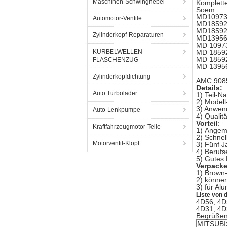
Maschinen-Schwinghebel
Komplett
Soem:
MD1097
Automotor-Ventile
MD1859
MD1859
Zylinderkopf-Reparaturen
MD1395
MD 1097
KURBELWELLEN-
MD 1859
MD 1859
FLASCHENZUG
MD 1395
Zylinderkopfdichtung
AMC 908
Details:
Auto Turbolader
1) Teil-N
2) Modell
3) Anwen
Auto-Lenkpumpe
4) Qualit
Vorteil
:
Kraftfahrzeugmotor-Teile
1)
Angeme
2)
Schnel
Motorventil-Klopf
3)
Fünf J
4)
Berufs
5) Gutes
Verpacke
1) Brown-
2) können
3) für Al
Liste von 
4D56; 4D
4D31; 4D
Begrüßen
MITSUBI