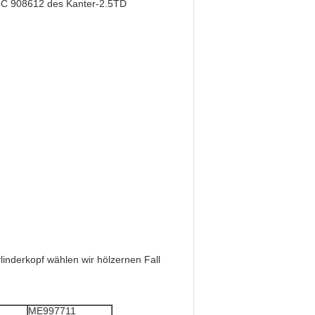
AMC 908612 des Kanter-2.5TD
inderkopf wählen wir hölzernen Fall
ME997711