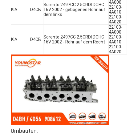
4A000
Sorento 2497CC 2.5CRDI DOHC
Über uns
22100-
KIA
D4CB
16V 2002 - gebogenes Rohr auf
4A010
dem links
22100-
Werksbesichtigung
4A020
22100-
4A000
Qualitätskontrolle
Sorento 2497CC 2.5CRDI DOHC
22100-
KIA
D4CB
16V 2002 - Rohr auf dem Recht
4A010
Kontakt mit uns
22100-
4A020
Jetzt Chatten
Motorzylinderzylinderblock
SCHLIESSEN SIE ZYLINDERKOPF AB
Motorzylinder-Zylinderkopf
Maschinenkurbelwelle
Umbauten: