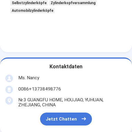
Selbstzylinderköpfe
Zylinderkopfversammlung
Maschinen-Nockenwelle
Automobilzylinderköpfe
Maschine Pleuelstange
Maschinen-Schwinghebel
Automotor-Ventile
Zylinderkopf-Reparaturen
Kontaktdaten
KURBELWELLEN-FLASCHENZUG
Ms. Nancy
Zylinderkopfdichtung
0086+13738498776
Auto Turbolader
Nr.3 GUANGFU HOME, HOUJIAO, YUHUAN,
ZHEJIANG, CHINA
Auto-Lenkpumpe
Jetzt Chatten
Kraftfahrzeugmotor-Teile