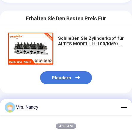
Motorventil-Klopf
Erhalten Sie Den Besten Preis Für
Schließen Sie Zylinderkopf für
ALTES MODELL H-100/KMY/L-
300 HYUNDAIS ab; HYUNDAI
H1/H100 D4BH 908612
Plaudern
Empfohlene Produkte
Mrs. Nancy
4:23 AM