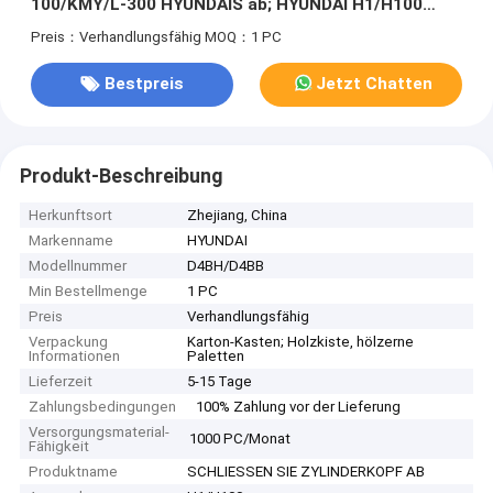
100/KMY/L-300 HYUNDAIS ab; HYUNDAI H1/H100
D4BH 908612
Preis：Verhandlungsfähig
MOQ：1 PC
Bestpreis
Jetzt Chatten
Produkt-Beschreibung
Herkunftsort
Zhejiang, China
Markenname
HYUNDAI
Modellnummer
D4BH/D4BB
Min Bestellmenge
1 PC
Preis
Verhandlungsfähig
Verpackung
Karton-Kasten; Holzkiste, hölzerne
Informationen
Paletten
Lieferzeit
5-15 Tage
Zahlungsbedingungen
100% Zahlung vor der Lieferung
Versorgungsmaterial-
1000 PC/Monat
Fähigkeit
Produktname
SCHLIESSEN SIE ZYLINDERKOPF AB