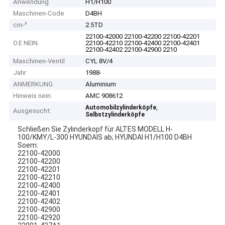
Anwendung
H1/H100
Maschinen-Code
D4BH
cm-³
2.5TD
22100-42000 22100-42200 22100-42201
O.E NEIN.
22100-42210 22100-42400 22100-42401
22100-42402 22100-42900 2210
Maschinen-Ventil
CYL 8V/4
Jahr
1988-
ANMERKUNG
Aluminium
Hinweis nein.
AMC 908612
,
Automobilzylinderköpfe
Ausgesucht:
Selbstzylinderköpfe
Schließen Sie Zylinderkopf für ALTES MODELL H-
100/KMY/L-300 HYUNDAIS ab; HYUNDAI H1/H100 D4BH
Soem:
22100-42000
22100-42200
22100-42201
22100-42210
22100-42400
22100-42401
22100-42402
22100-42900
22100-42920