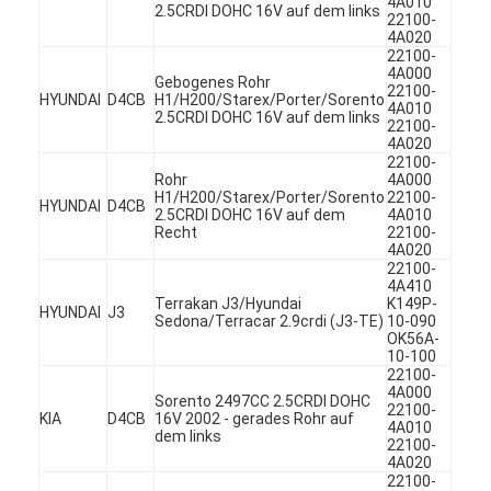
4A010
2.5CRDI DOHC 16V auf dem links
22100-
4A020
22100-
4A000
Gebogenes Rohr
22100-
HYUNDAI
D4CB
H1/H200/Starex/Porter/Sorento
4A010
2.5CRDI DOHC 16V auf dem links
22100-
4A020
22100-
Rohr
4A000
H1/H200/Starex/Porter/Sorento
22100-
HYUNDAI
D4CB
2.5CRDI DOHC 16V auf dem
4A010
Recht
22100-
4A020
22100-
4A410
Terrakan J3/Hyundai
K149P-
HYUNDAI
J3
Sedona/Terracar 2.9crdi (J3-TE)
10-090
OK56A-
10-100
Zu Hause
22100-
4A000
Sorento 2497CC 2.5CRDI DOHC
22100-
Produkte
KIA
D4CB
16V 2002 - gerades Rohr auf
4A010
dem links
22100-
4A020
Videos
22100-