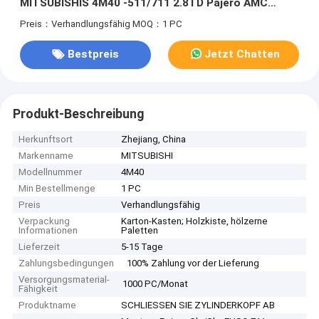
MITSUBISHIS 4M40 -511/711 2.8TD Pajero AMC
908515
Preis：Verhandlungsfähig
MOQ：1 PC
Bestpreis
Jetzt Chatten
Produkt-Beschreibung
Herkunftsort
Zhejiang, China
Markenname
MITSUBISHI
Modellnummer
4M40
Min Bestellmenge
1 PC
Preis
Verhandlungsfähig
Verpackung
Karton-Kasten; Holzkiste, hölzerne
Informationen
Paletten
Lieferzeit
5-15 Tage
Zahlungsbedingungen
100% Zahlung vor der Lieferung
Versorgungsmaterial-
1000 PC/Monat
Fähigkeit
Produktname
SCHLIESSEN SIE ZYLINDERKOPF AB