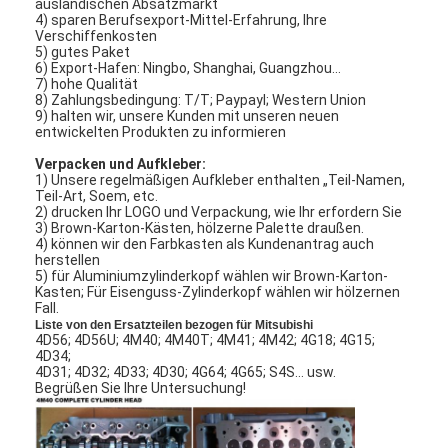
ausländischen Absatzmarkt
4) sparen Berufsexport-Mittel-Erfahrung, Ihre
Verschiffenkosten
5) gutes Paket
6) Export-Hafen: Ningbo, Shanghai, Guangzhou…
7) hohe Qualität
8) Zahlungsbedingung: T/T; Paypayl; Western Union
9) halten wir, unsere Kunden mit unseren neuen
entwickelten Produkten zu informieren
Verpacken und Aufkleber:
1) Unsere regelmäßigen Aufkleber enthalten „Teil-Namen,
Teil-Art, Soem, etc.
2) drucken Ihr LOGO und Verpackung, wie Ihr erfordern Sie
3) Brown-Karton-Kästen, hölzerne Palette draußen.
4) können wir den Farbkasten als Kundenantrag auch
herstellen
5) für Aluminiumzylinderkopf wählen wir Brown-Karton-
Kasten; Für Eisenguss-Zylinderkopf wählen wir hölzernen
Fall.
Liste von den Ersatzteilen bezogen für Mitsubishi
4D56; 4D56U; 4M40; 4M40T; 4M41; 4M42; 4G18; 4G15;
4D34;
4D31; 4D32; 4D33; 4D30; 4G64; 4G65; S4S… usw.
Begrüßen Sie Ihre Untersuchung!