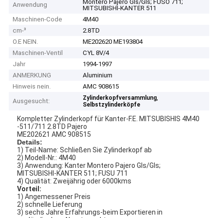
Montero Pajero Gls/Gls; FUSO 711;
Anwendung
MITSUBISHI-KANTER 511
Maschinen-Code
4M40
cm-³
2.8TD
O.E NEIN.
ME202620 ME193804
Maschinen-Ventil
CYL 8V/4
Jahr
1994-1997
ANMERKUNG
Aluminium
Hinweis nein.
AMC 908615
,
Zylinderkopfversammlung
Ausgesucht:
Selbstzylinderköpfe
Kompletter Zylinderkopf für Kanter-F.E. MITSUBISHIS 4M40
-511/711 2.8TD Pajero
ME202621 AMC 908515
Details:
1) Teil-Name: Schließen Sie Zylinderkopf ab
2) Modell-Nr.: 4M40
3) Anwendung: Kanter Montero Pajero Gls/Gls;
MITSUBISHI-KANTER 511; FUSU 711
4) Qualität: Zweijährig oder 6000kms
Vorteil:
1) Angemessener Preis
2) schnelle Lieferung
3) sechs Jahre Erfahrungs-beim Exportieren in