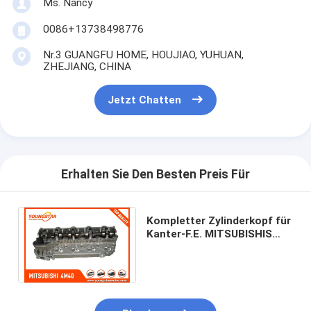
Ms. Nancy
Über uns
0086+13738498776
Werksbesichtigung
Nr.3 GUANGFU HOME, HOUJIAO, YUHUAN,
ZHEJIANG, CHINA
Qualitätskontrolle
Jetzt Chatten
Kontakt mit uns
Jetzt Chatten
Erhalten Sie Den Besten Preis Für
Motorzylinderzylinderblock
Kompletter Zylinderkopf für
SCHLIESSEN SIE ZYLINDERKOPF AB
Kanter-F.E. MITSUBISHIS
4M40 -511/711 2.8TD Pajero
Motorzylinder-Zylinderkopf
AMC 908515
Maschinenkurbelwelle