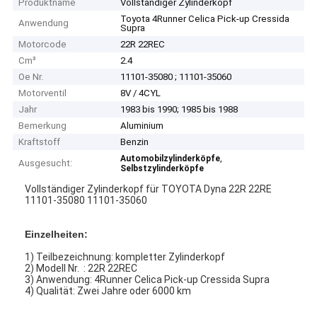
Produktname
Vollständiger Zylinderkopf
Toyota 4Runner Celica Pick-up Cressida
Anwendung
Supra
Motorcode
22R 22REC
Cm³
2.4
Oe Nr.
11101-35080 ; 11101-35060
Motorventil
8V / 4CYL
Jahr
1983 bis 1990; 1985 bis 1988
Bemerkung
Aluminium
Kraftstoff
Benzin
,
Automobilzylinderköpfe
Ausgesucht:
Selbstzylinderköpfe
Vollständiger Zylinderkopf für TOYOTA Dyna 22R 22RE
11101-35080 11101-35060
Einzelheiten:
1) Teilbezeichnung: kompletter Zylinderkopf
2) Modell Nr. : 22R 22REC
3) Anwendung: 4Runner Celica Pick-up Cressida Supra
4) Qualität: Zwei Jahre oder 6000 km