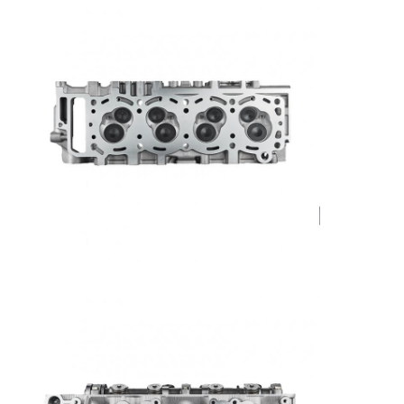
Maschinen-Nockenwelle
Maschine Pleuelstange
Maschinen-Schwinghebel
Automotor-Ventile
Zylinderkopf-Reparaturen
KURBELWELLEN-FLASCHENZUG
Zylinderkopfdichtung
Auto Turbolader
Auto-Lenkpumpe
Kraftfahrzeugmotor-Teile