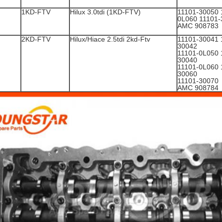
1KD-FTV
Hilux 3.0tdi (1KD-FTV)
11101-30050 
0L060 11101-
AMC 908783
2KD-FTV
Hilux/Hiace 2.5tdi 2kd-Ftv
11101-30041 
30042
11101-0L050 
30040
11101-0L060 
30060
11101-30070
AMC 908784