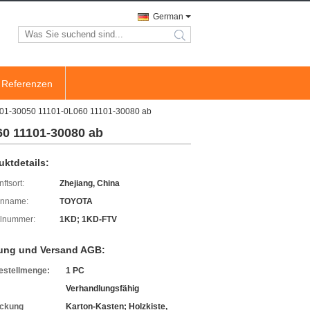
German
search
Referenzen
11101-30050 11101-0L060 11101-30080 ab
60 11101-30080 ab
uktdetails:
ftsort:
Zhejiang, China
enname:
TOYOTA
lnummer:
1KD; 1KD-FTV
ung und Versand AGB:
estellmenge:
1 PC
Verhandlungsfähig
ckung
Karton-Kasten; Holzkiste,