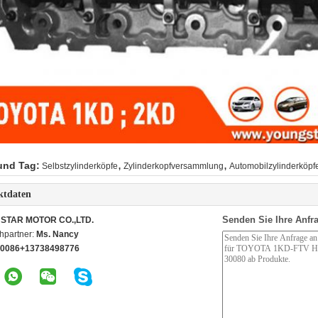
,
,
und Tag:
Selbstzylinderköpfe
Zylinderkopfversammlung
Automobilzylinderköpf
ktdaten
Senden Sie Ihre Anfra
STAR MOTOR CO.,LTD.
hpartner:
Ms. Nancy
0086+13738498776