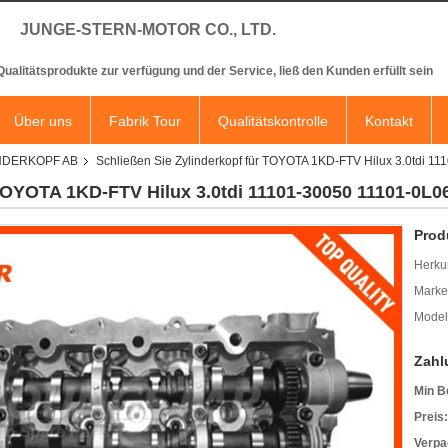
JUNGE-STERN-MOTOR CO., LTD.
 Qualitätsprodukte zur verfügung und der Service, ließ den Kunden erfüllt sein
Über uns
Fabrik Tour
Qualitätskontrolle
Kontakt
INDERKOPF AB
Schließen Sie Zylinderkopf für TOYOTA 1KD-FTV Hilux 3.0tdi 
 TOYOTA 1KD-FTV Hilux 3.0tdi 11101-30050 11101-0L0
Prod
Herkun
Mark
Model
Zahl
Min B
Preis:
Verpa