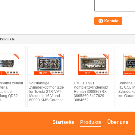
 Produkte
klifter zerteilt
Vollständige
CM L10 M11
Brandneu
erial
Zylinderkopfmontage
Komplettzylinderkopf
H1 6,5L M
öpfe der
für Toyota 2TR-VVT-
Reman 3088863RX
Zylinderk
lung QD32
Motor mit 16 V und
3895860 3417629
km Garant
l
60000 KMS Garantie
3084652
Startseite
Produkte
Über uns