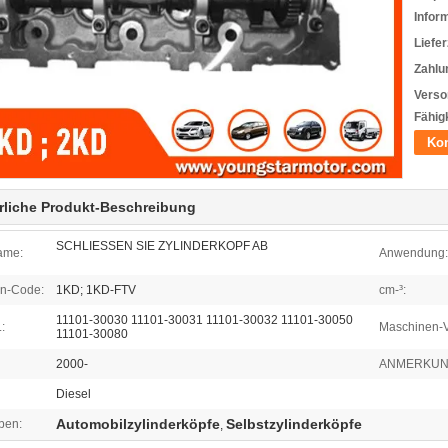
Infor
Liefer
Zahlu
Verso
Fähigk
Kon
rliche Produkt-Beschreibung
SCHLIESSEN SIE ZYLINDERKOPF AB
ame:
Anwendung:
n-Code:
1KD; 1KD-FTV
cm-³:
11101-30030 11101-30031 11101-30032 11101-30050
:
Maschinen-Ve
11101-30080
2000-
ANMERKUN
Diesel
Automobilzylinderköpfe
Selbstzylinderköpfe
ben:
,