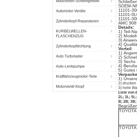
Maschinen-Schwinghebel
Schließen
SOEM-NR
11101-30
Automotor-Ventile
11101-0L
11101-30
Zylinderkopf-Reparaturen
AMC 908
Details:
KURBELWELLEN-
1) Teil-N
2) Model
FLASCHENZUG
3) Anwen
4) Qualit
Zylinderkopfdichtung
Vorteil
:
1)
Angeme
Auto Turbolader
2)
Schnel
3)
Sechs 
4)
Berufs
Auto-Lenkpumpe
5) Gutes
Verpacke
Kraftfahrzeugmotor-Teile
1)
Unsere
2) drucken
Motorventil-Klopf
3) helle W
Liste von 
2L; 3L; 5L
B; 2B; 3B;
Begrüßen
TOYOTA
TOYOTA