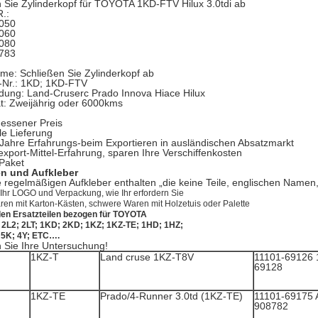
 Sie Zylinderkopf für TOYOTA 1KD-FTV Hilux 3.0tdi ab
.:
050
060
080
783
ame: Schließen Sie Zylinderkopf ab
l-Nr.: 1KD; 1KD-FTV
dung: Land-Cruserc Prado Innova Hiace Hilux
ät: Zweijährig oder 6000kms
ssener Preis
le Lieferung
Jahre Erfahrungs-beim Exportieren in ausländischen Absatzmarkt
export-Mittel-Erfahrung, sparen Ihre Verschiffenkosten
 Paket
n und Aufkleber
 regelmäßigen Aufkleber enthalten „die keine Teile, englischen Namen
 Ihr LOGO und Verpackung, wie Ihr erfordern Sie
aren mit Karton-Kästen, schwere Waren mit Holzetuis oder Palette
den Ersatzteilen bezogen für TOYOTA
; 2L2; 2LT; 1KD; 2KD; 1KZ; 1KZ-TE; 1HD; 1HZ;
 5K; 4Y; ETC….
 Sie Ihre Untersuchung!
1KZ-T
Land cruse 1KZ-T8V
11101-69126 
69128
1KZ-TE
Prado/4-Runner 3.0td (1KZ-TE)
11101-69175
908782