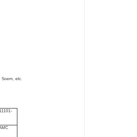
, Soem, etc.
11101-
 AMC