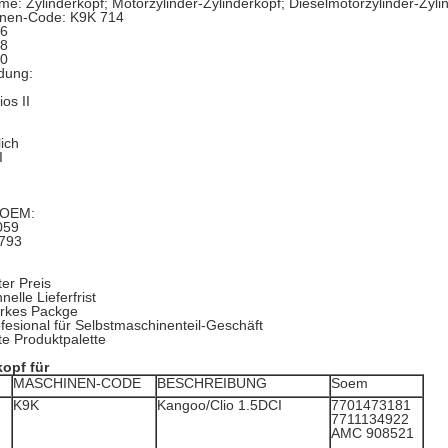
me: Zylinderkopf; Motorzylinder-Zylinderkopf; Dieselmotorzylinder-Zyli
nen-Code: K9K 714
16
18
40
dung:
os II
ich
I
SOEM:
059
793
er Preis
nelle Lieferfrist
arkes Packge
fesional für Selbstmaschinenteil-Geschäft
e Produktpalette
kopf für
MASCHINEN-CODE
BESCHREIBUNG
Soem
K9K
Kangoo/Clio 1.5DCI
7701473181
7711134922
AMC 908521