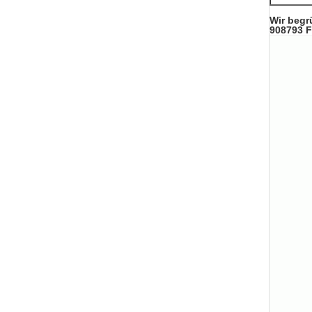
Wir begr
908793 