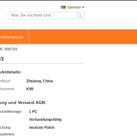
German
search
Referenzen
AMC 908793
93
uktdetails:
ftsort:
Zhejiang, China
lnummer:
K9K
ung und Versand AGB:
estellmenge:
1 PC
Verhandlungsfähig
ckung
neutrale Paket
mationen: