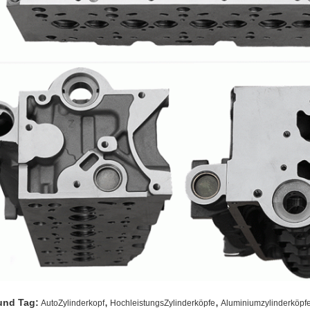
,
,
und Tag:
AutoZylinderkopf
HochleistungsZylinderköpfe
Aluminiumzylinderköpf