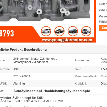
Liefer
Zahlu
Verso
Fähigk
Kon
rliche Produkt-Beschreibung
Zylinderkopf; Bloßer Zylinderkopf;
Kaste
ame:
Anwendung:
Motorzylinder-Zylinderkopf
Zust
n-Code:
K9K
cm-³:
1.5D
:
7701476059
Maschinen-Ventil:
8V/
UNG:
Aluminium
Kraftstoff:
Dies
AutoZylinderkopf
HochleistungsZylinderköpfe
ben:
,
zylinder-Zylinderkopf für K9K;
oo/Clio 1.5DCI 7701476059 AMC 908793