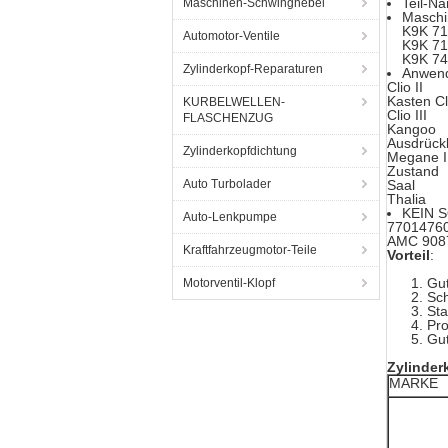
Teil-Na
Maschinen-Schwinghebel
Maschi
K9K 7
Automotor-Ventile
K9K 7
K9K 7
Zylinderkopf-Reparaturen
Anwen
Clio II
Kasten Cli
KURBELWELLEN-
Clio III
FLASCHENZUG
Kangoo
Ausdrückl
Zylinderkopfdichtung
Megane I
Zustand
Auto Turbolader
Saal
Thalia
KEIN 
Auto-Lenkpumpe
7701476
AMC 908
Kraftfahrzeugmotor-Teile
Vorteil
:
Gut
Motorventil-Klopf
Sch
St
Pro
Gut
Zylinder
MARKE