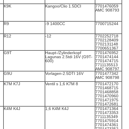
K9K
Kangoo/Clio 1.5DCI
7701476059
AMC 908793
R9
-9 1400CC
7700715244
R12
-12
7702252718
7702128409
7702131148
7700651367
G9T
Haupt-/Zylinderkopf
7701476952
Lagunas 2.5tdi 16V (G9T-
7701474144
600)
7701474715
7711135513
AMC 908797
G9U
Vorlagen-2.5DTI 16V
7701477342
AMC 908798
K7M K7J
Ventil s 1,6 K7M 8
7701472170
7701468715
7701468858
7701470960
7701471975
7701472681
K4M K4J
1,6 K4M K4J
7701471364
7701473353
7711135349
7701475914
7701474361
7701473352