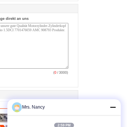
ge direkt an uns
(
0
/ 3000)
Mrs. Nancy
2:59 PM