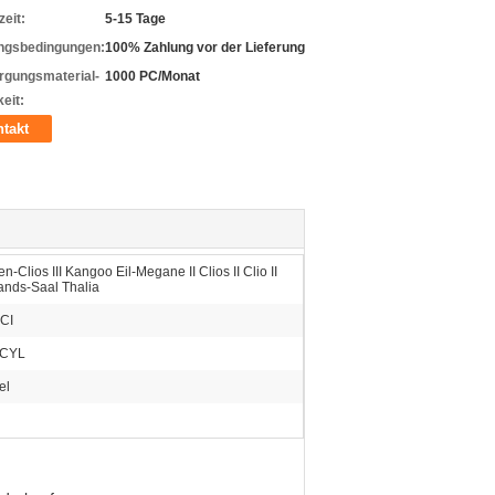
zeit:
5-15 Tage
ngsbedingungen:
100% Zahlung vor der Lieferung
rgungsmaterial-
1000 PC/Monat
eit:
takt
n-Clios III Kangoo Eil-Megane II Clios II Clio II
ands-Saal Thalia
CI
4CYL
el