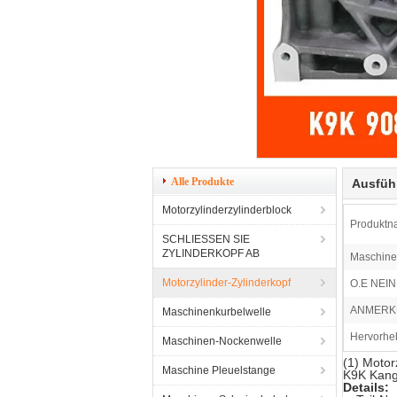
Alle Produkte
Ausfüh
Motorzylinderzylinderblock
Produktn
SCHLIESSEN SIE
ZYLINDERKOPF AB
Maschine
Motorzylinder-Zylinderkopf
O.E NEIN.
ANMERK
Maschinenkurbelwelle
Hervorhe
Maschinen-Nockenwelle
(1) Motor
Maschine Pleuelstange
K9K Kang
Details: