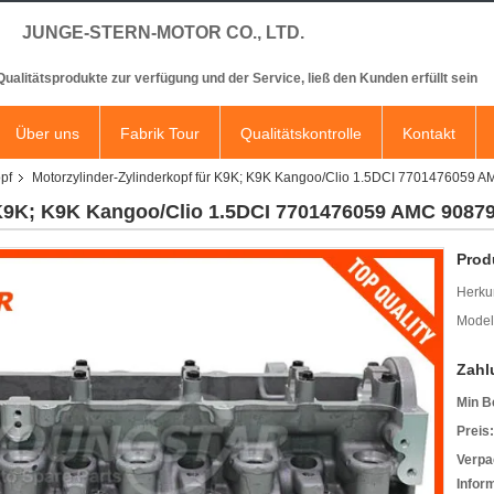
JUNGE-STERN-MOTOR CO., LTD.
 Qualitätsprodukte zur verfügung und der Service, ließ den Kunden erfüllt sein
Über uns
Fabrik Tour
Qualitätskontrolle
Kontakt
pf
Motorzylinder-Zylinderkopf für K9K; K9K Kangoo/Clio 1.5DCI 7701476059 
 K9K; K9K Kangoo/Clio 1.5DCI 7701476059 AMC 9087
Prod
Herkun
Model
Zahl
Min B
Preis:
Verpa
Infor