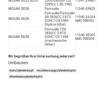
NISSAN
SD23 SD25
2300/Datsun 720
11041-29W01
2289cc 2.3D, 1982 -
Über uns
NISSAN
RD28
Patrouille
11040-G9825
Patrouille/Patrouille
Werksbesichtigung
GR 2826CC 2.8TD
11040-34J04
NISSAN
RD28
SOHC 12V, 1989 -
AMC 908502
(Hydrostößel)
Qualitätskontrolle
Patrouille TD6
2826CC 2.8TD
11040-VB301
Kontakt mit uns
NISSAN
RD28
SOHC 12V 1998 -
AMC 908504
(mechanische
Heber)
Jetzt Chatten
Wir begrüßen Ihre Untersuchung jederzeit!
Umbauten:
Motorzylinderzylinderblock
AutoZylinderkopf
HochleistungsZylinderköpfe
SCHLIESSEN SIE ZYLINDERKOPF AB
Aluminiumzylinderköpfe
Motorzylinder-Zylinderkopf
Maschinenkurbelwelle