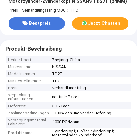
Motorzylinder-Zylinderkopf NISSANS TD27T (24MM)
Preis：Verhandlungsfähig
MOQ：1 PC
Bestpreis
Jetzt Chatten
Produkt-Beschreibung
Herkunftsort
Zhejiang, China
Markenname
NISSAN
Modellnummer
TD27
Min Bestellmenge
1 PC
Preis
Verhandlungsfähig
Verpackung
neutrale Paket
Informationen
Lieferzeit
5-15 Tage
Zahlungsbedingungen
100% Zahlung vor der Lieferung
Versorgungsmaterial-
1000 PC/Monat
Fähigkeit
Zylinderkopf; Bloßer Zylinderkopf;
Produktname
Motorzylinder-Zylinderkopf