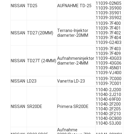
11039-02N05
NISSAN
TD25
AUFNAHME TD-25
11039-3S900
11039-3S901
11039-3S902
11039-7F400
11039-7F401
Terrano-Injektor
NISSAN
TD27 (20MM)
11039-7F402
diameter-20MM
11039-7F404
11039-G2403
11039-7F403
11039-7F409
Aufnahmeninjektor
11039-43G03
NISSAN
TD27T (24MM)
diameter-24MM
11039-43G06
11039-45N01
11039-VJ400
11039-7C000
NISSAN
LD23
Vanetta LD-23
11039-7C001
11040-2J200
11040-2J210
11040-69F00
Zu Hause
11040-2F200
NISSAN
SR20DE
Primera SR20DE
11040-2F205
Produkte
11040-2F210
11040-0C800
11040-53J00
Videos
Aufnahme