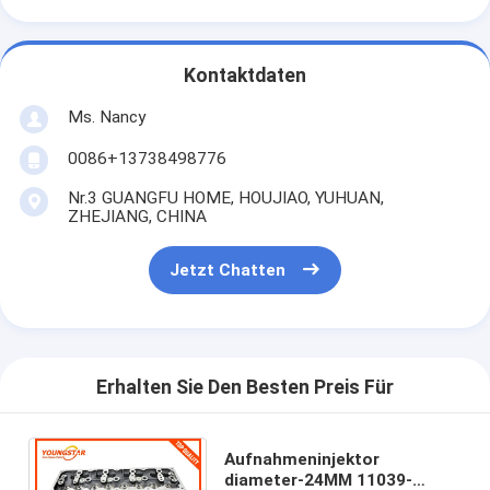
Maschinen-Nockenwelle
Maschine Pleuelstange
Kontaktdaten
Maschinen-Schwinghebel
Ms. Nancy
0086+13738498776
Automotor-Ventile
Nr.3 GUANGFU HOME, HOUJIAO, YUHUAN,
Zylinderkopf-Reparaturen
ZHEJIANG, CHINA
KURBELWELLEN-FLASCHENZUG
Jetzt Chatten
Zylinderkopfdichtung
Auto Turbolader
Erhalten Sie Den Besten Preis Für
Auto-Lenkpumpe
Kraftfahrzeugmotor-Teile
Aufnahmeninjektor
diameter-24MM 11039-