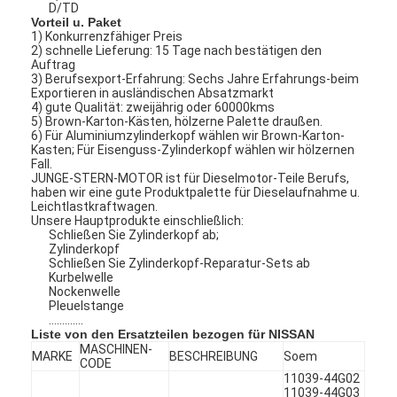
D/TD
Vorteil u. Paket
1) Konkurrenzfähiger Preis
2) schnelle Lieferung: 15 Tage nach bestätigen den
Auftrag
3) Berufsexport-Erfahrung: Sechs Jahre Erfahrungs-beim
Exportieren in ausländischen Absatzmarkt
4) gute Qualität: zweijährig oder 60000kms
5) Brown-Karton-Kästen, hölzerne Palette draußen.
6) Für Aluminiumzylinderkopf wählen wir Brown-Karton-
Kasten; Für Eisenguss-Zylinderkopf wählen wir hölzernen
Fall.
JUNGE-STERN-MOTOR ist für Dieselmotor-Teile Berufs,
haben wir eine gute Produktpalette für Dieselaufnahme u.
Leichtlastkraftwagen.
Unsere Hauptprodukte einschließlich:
Schließen Sie Zylinderkopf ab;
Zylinderkopf
Schließen Sie Zylinderkopf-Reparatur-Sets ab
Kurbelwelle
Nockenwelle
Pleuelstange
.............
Liste von den Ersatzteilen bezogen für NISSAN
MASCHINEN-
MARKE
BESCHREIBUNG
Soem
CODE
11039-44G02
11039-44G03