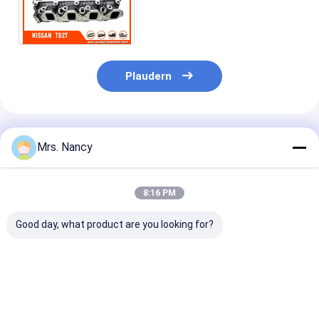
Motorventil-Klopf
7F403 Motorzylinder-
Zylinderkopf NISSANS
TD27T (24MM)
Plaudern
Empfohlene Produkte
Mrs. Nancy
8:16 PM
Good day, what product are you looking for?
11110-61A00-000
Aluminiummotorzylinderkopf
Zylinderkopf a
Aluminiumzylinderkopf
für BENZ OM607 mit
Aluminiumlegi
für Suzuki G16A-8V-
60000 KMS Garantie
für Ford Trans
Motor mit 60000
TDCI mit 600