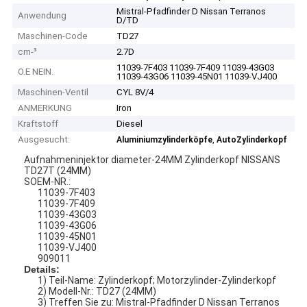
Mistral-Pfadfinder D Nissan Terranos
Anwendung
D/TD
Maschinen-Code
TD27
cm-³
2.7D
11039-7F403 11039-7F409 11039-43G03
O.E NEIN.
11039-43G06 11039-45N01 11039-VJ400
Maschinen-Ventil
CYL 8V/4
ANMERKUNG
Iron
Kraftstoff
Diesel
Ausgesucht:
,
Aluminiumzylinderköpfe
AutoZylinderkopf
Aufnahmeninjektor diameter-24MM Zylinderkopf NISSANS
TD27T (24MM)
SOEM-NR.:
11039-7F403
11039-7F409
11039-43G03
11039-43G06
11039-45N01
11039-VJ400
909011
Details:
1) Teil-Name: Zylinderkopf; Motorzylinder-Zylinderkopf
2) Modell-Nr.: TD27 (24MM)
3) Treffen Sie zu: Mistral-Pfadfinder D Nissan Terranos