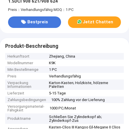
1.5DCI 908 621/908 624
Preis：Verhandlungsfähig
MOQ：1 PC
Bestpreis
Jetzt Chatten
Produkt-Beschreibung
Herkunftsort
Zhejiang, China
Modellnummer
K9K
Min Bestellmenge
1 PC
Preis
Verhandlungsfähig
Verpackung
Karton-Kasten; Holzkiste, hölzerne
Informationen
Paletten
Lieferzeit
5-15 Tage
Zahlungsbedingungen
100% Zahlung vor der Lieferung
Versorgungsmaterial-
1000 PC/Monat
Fähigkeit
Schließen Sie Zylinderkopf ab;
Produktname
Zylinderkopf-Zus
Kasten-Clios III Kangoo Eil-Megane II Clios
Anwendung