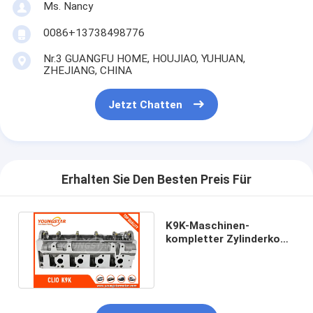
Ms. Nancy
Maschinen-Nockenwelle
0086+13738498776
Maschine Pleuelstange
Nr.3 GUANGFU HOME, HOUJIAO, YUHUAN,
ZHEJIANG, CHINA
Maschinen-Schwinghebel
Automotor-Ventile
Jetzt Chatten
Zylinderkopf-Reparaturen
KURBELWELLEN-FLASCHENZUG
Erhalten Sie Den Besten Preis Für
Zylinderkopfdichtung
Auto Turbolader
K9K-Maschinen-
kompletter Zylinderkopf
für Clio 1.5DCI 908
Auto-Lenkpumpe
621/908 624
Kraftfahrzeugmotor-Teile