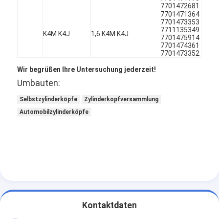
7701472681
Über uns
7701471364
7701473353
7711135349
Werksbesichtigung
K4M K4J
1,6 K4M K4J
7701475914
7701474361
Qualitätskontrolle
7701473352
Wir begrüßen Ihre Untersuchung jederzeit!
Kontakt mit uns
Umbauten:
Jetzt Chatten
Selbstzylinderköpfe
Zylinderkopfversammlung
Automobilzylinderköpfe
Motorzylinderzylinderblock
SCHLIESSEN SIE ZYLINDERKOPF AB
Motorzylinder-Zylinderkopf
Maschinenkurbelwelle
Kontaktdaten