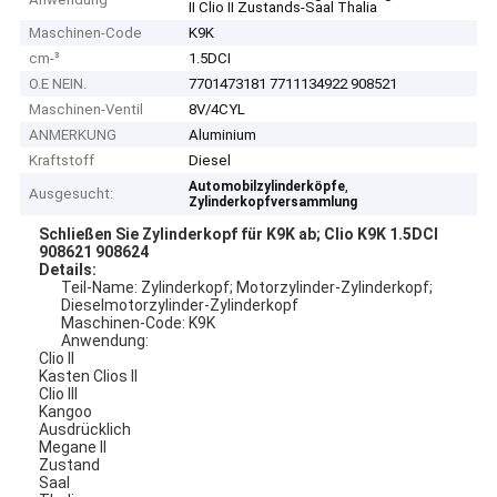
II Clio II Zustands-Saal Thalia
Maschinen-Code
K9K
cm-³
1.5DCI
O.E NEIN.
7701473181 7711134922 908521
Maschinen-Ventil
8V/4CYL
ANMERKUNG
Aluminium
Kraftstoff
Diesel
,
Automobilzylinderköpfe
Ausgesucht:
Zylinderkopfversammlung
Schließen Sie Zylinderkopf für K9K ab; Clio K9K 1.5DCI
908621 908624
Details:
Teil-Name: Zylinderkopf; Motorzylinder-Zylinderkopf;
Dieselmotorzylinder-Zylinderkopf
Maschinen-Code: K9K
Anwendung:
Clio II
Kasten Clios II
Clio III
Kangoo
Ausdrücklich
Megane II
Zustand
Saal