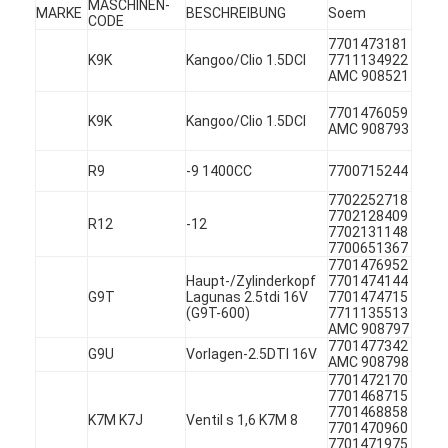
MASCHINEN-
MARKE
BESCHREIBUNG
Soem
CODE
7701473181
K9K
Kangoo/Clio 1.5DCI
7711134922
AMC 908521
7701476059
K9K
Kangoo/Clio 1.5DCI
AMC 908793
R9
-9 1400CC
7700715244
7702252718
7702128409
R12
-12
7702131148
7700651367
7701476952
Haupt-/Zylinderkopf
7701474144
G9T
Lagunas 2.5tdi 16V
7701474715
(G9T-600)
7711135513
AMC 908797
Zu Hause
7701477342
G9U
Vorlagen-2.5DTI 16V
AMC 908798
Produkte
7701472170
7701468715
7701468858
K7M K7J
Ventil s 1,6 K7M 8
Videos
7701470960
7701471975