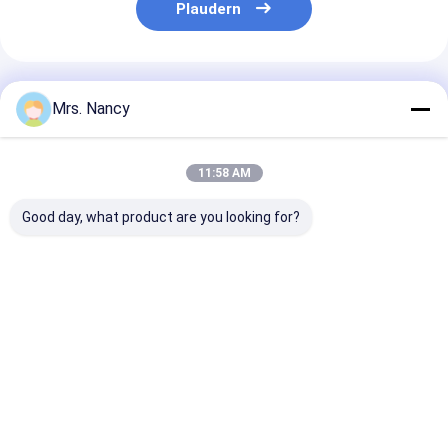
Motorventil-Klopf
Plaudern
Empfohlene Produkte
Mrs. Nancy
11:58 AM
Good day, what product are you looking for?
Nissan/Forklifter
Vollständige
CM L10 M11
zerteilt Eisen-
Zylinderkopfmontage
Komplettzylin
Material
für Toyota 2TR-
Reman 30888
zylinderköpfe der
VVT-Motor mit 16 V
3895860 3417
Versammlung QD32
und 60000 KMS
3084652
Bestpreis
Bestpreis
Bestprei
Automobil
Garantie
Startseite
Über uns
Kontakt
Desktop Site