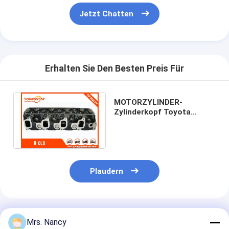
Über uns
Jetzt Chatten
Werksbesichtigung
Qualitätskontrolle
Erhalten Sie Den Besten Preis Für
Kontakt mit uns
Jetzt Chatten
MOTORZYLINDER-
Zylinderkopf Toyota
Camrys B altes
Diesel11101 - 56034
8V/4CYL
Motorzylinderzylinderblock
SCHLIESSEN SIE ZYLINDERKOPF AB
Plaudern
Motorzylinder-Zylinderkopf
Maschinenkurbelwelle
Empfohlene Produkte
Mrs. Nancy