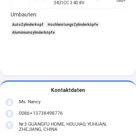
58040
3431CC 3.4D 8V
Umbauten:
AutoZylinderkopf
HochleistungsZylinderköpfe
Aluminiumzylinderköpfe
Kontaktdaten
Ms. Nancy
Zu Hause
0086+13738498776
Produkte
Nr.3 GUANGFU HOME, HOUJIAO, YUHUAN,
Videos
ZHEJIANG, CHINA