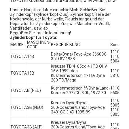
TOYOTA1KD2KDundauchfürEuroautos, wieVWAUDI, , usw.
Unsere Hauptprodukte einschließlich: Schließen Sie
Zylinderkopf (Zylinderkopf-Zus), Zylinderkopf, Teile der
Nockenwelle, der Kurbelwelle, Pleuelstange und der
Reparatur für Zylinderkopf-Zus, wie Maschinen-Ventil,
Ventilfeder… usw. ab
Begrüßen Sie Ihre Untersuchung!
Zylinderkopf für Toyota:
MASCHINEN-
MARKE
BESCHREIBUNG
Soem
CODE
11101580
Delta/Dyna/Toyo-Ace 3660CC
TOYOTA
14B
11101-
3.7D 8V 1988 -
58041
Kreuzer TD 4105cc 4.1TD OHV
16V, 1999- des
11101-
TOYOTA
15B
Küstenmotorschiff-TD/Dyna
58100
200 TD/Mega
Küstenmotorschiff/Dyna/Land-
11101-
TOYOTA
B (NEU)
Kreuzer 2977CC 3.0L, 1972-80
56050
11101-
Kreuzer Dyna/Dyna
58050
TOYOTA
3B (NEU)
200/Coaster/Land/Toyo-Ace
11101-
3431CC 3.4D 1995-99
58051
Kreuzer Dyna/Dyna
11101-
TOYOTA
3B (ALT)
200/Coaster/Land/Toyo-Ace