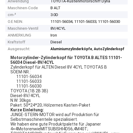
Anwendung
TOYOTA-Küstenmotorschiff Dyna
Maschinen-Code
B ALT
cm-³
3.0D
O.E NEIN.
11101-56034; 11101-56033; 11101-56030
Maschinen-Ventil
8V/4CYL
ANMERKUNG
Iron
Kraftstoff
Diesel
Ausgesucht:
,
Aluminiumzylinderköpfe
AutoZylinderkopf
Motorzylinder-Zylinderkopf für TOYOTA B ALTES 11101-
56034 Diesel-8V/4CYL
Zylinderkopf für ALTEN Diesel 8V 4CYL TOYOTAS B
SOEM-NR.:
11101-56034
11101-56033
11101-56030
TOYOTA (1B 2B 3B)
Diesel-8V/4CYL
N.W: 30kgs
Paket: 50*24*20; Hölzernes Kasten-Paket
Kurze Einleitung:
JUNGE-STERN-MOTOR wird auf Produktion für
Selbstmaschinenteile spezialisiert.
Wir haben eine gute Produktpalette für Japaner
4
4MotorenwieMITSUBISHI4D56,4M40T;
×