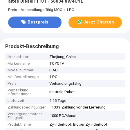
altes Diesel11101 - 56034 8V/4CYL
Preis：Verhandlungsfähig
MOQ：1 PC
Bestpreis
Jetzt Chatten
Produkt-Beschreibung
Herkunftsort
Zhejiang, China
Markenname
TOYOTA
Modellnummer
B ALT
Min Bestellmenge
1 PC
Preis
Verhandlungsfähig
Verpackung
neutrale Paket
Informationen
Lieferzeit
5-15 Tage
Zahlungsbedingungen
100% Zahlung vor der Lieferung
Versorgungsmaterial-
1000 PC/Monat
Fähigkeit
Produktname
Zylinderkopf; Bloßer Zylinderkopf