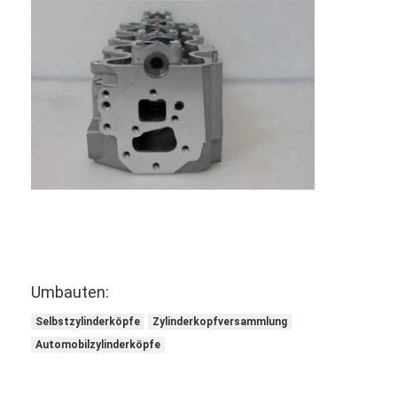
Über uns
Werksbesichtigung
Qualitätskontrolle
Kontakt mit uns
Jetzt Chatten
Motorzylinderzylinderblock
Umbauten:
SCHLIESSEN SIE ZYLINDERKOPF AB
Selbstzylinderköpfe
Zylinderkopfversammlung
Motorzylinder-Zylinderkopf
Automobilzylinderköpfe
Maschinenkurbelwelle