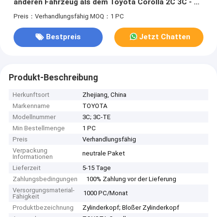
anderen Fahrzeug als dem Toyota Corolla 2C 3C - TE
unterliegt.
Preis：Verhandlungsfähig
MOQ：1 PC
Bestpreis
Jetzt Chatten
Produkt-Beschreibung
Herkunftsort
Zhejiang, China
Markenname
TOYOTA
Modellnummer
3C; 3C-TE
Min Bestellmenge
1 PC
Preis
Verhandlungsfähig
Verpackung
neutrale Paket
Informationen
Lieferzeit
5-15 Tage
Zahlungsbedingungen
100% Zahlung vor der Lieferung
Versorgungsmaterial-
1000 PC/Monat
Fähigkeit
Produktbezeichnung
Zylinderkopf; Bloßer Zylinderkopf