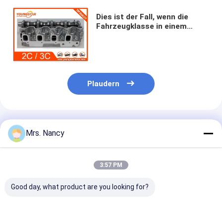
Motorventil-Klopf
Dies ist der Fall, wenn die
Fahrzeugklasse in einem
anderen Fahrzeug als dem
Toyota Corolla 2C 3C - TE
unterliegt.
Plaudern
Empfohlene Produkte
Mrs. Nancy
3:57 PM
Good day, what product are you looking for?