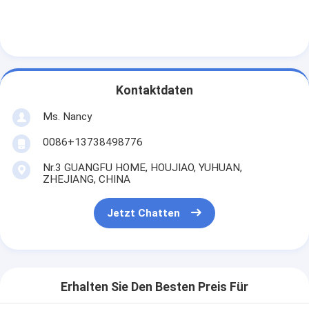
Maschinen-Nockenwelle
Maschine Pleuelstange
Maschinen-Schwinghebel
Kontaktdaten
Automotor-Ventile
Ms. Nancy
Zylinderkopf-Reparaturen
0086+13738498776
KURBELWELLEN-FLASCHENZUG
Nr.3 GUANGFU HOME, HOUJIAO, YUHUAN,
ZHEJIANG, CHINA
Zylinderkopfdichtung
Jetzt Chatten
Auto Turbolader
Auto-Lenkpumpe
Kraftfahrzeugmotor-Teile
Erhalten Sie Den Besten Preis Für