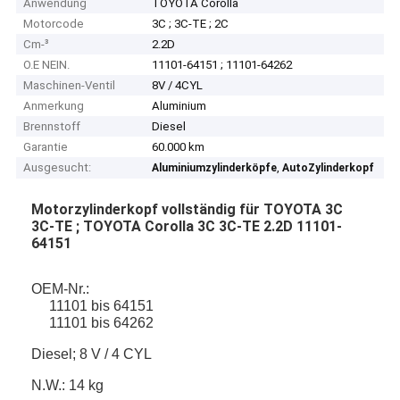
Anwendung
TOYOTA Corolla
Motorcode
3C ; 3C-TE ; 2C
Cm-³
2.2D
O.E NEIN.
11101-64151 ; 11101-64262
Maschinen-Ventil
8V / 4CYL
Anmerkung
Aluminium
Brennstoff
Diesel
Garantie
60.000 km
Ausgesucht:
,
Aluminiumzylinderköpfe
AutoZylinderkopf
Motorzylinderkopf vollständig für TOYOTA 3C
3C-TE ; TOYOTA Corolla 3C 3C-TE 2.2D 11101-
64151
OEM-Nr.:
11101 bis 64151
11101 bis 64262
Diesel; 8 V / 4 CYL
N.W.: 14 kg