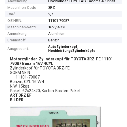
Anwendung
Hochländer TOYOTAS Tacoma 4Runner
Maschinen-Code
3RZ
Cm-³
2,7
O.E NEIN.
11101-79087
Maschinen-Ventil
16V / 4CYL
Anmerkung
Aluminium
Brennstoff
Benzin
,
AutoZylinderkopf
Ausgesucht:
HochleistungsZylinderköpfe
Motorzylinder-Zylinderkopf für TOYOTA 3RZ-FE 11101-
79087 Benzin 16V 4CYL
Zylinderkopf für TOYOTA 3RZ-FE
SOEM NEIN:
11101-79087
Benzin; CYL 16 V/4
N.W: 15kgs
Paket: 62×24×20; Karton-Kasten-Paket
ART 3RZ EFI
BILDER: