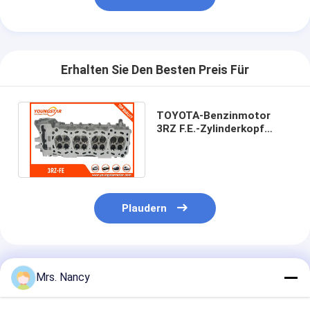
Über uns
Werksbesichtigung
Erhalten Sie Den Besten Preis Für
Qualitätskontrolle
Kontakt mit uns
TOYOTA-Benzinmotor
3RZ F.E.-Zylinderkopf
Jetzt Chatten
11101 - 79087 Löcher 16V
4CYL EFI 8
Motorzylinderzylinderblock
Plaudern
SCHLIESSEN SIE ZYLINDERKOPF AB
Motorzylinder-Zylinderkopf
Empfohlene Produkte
Mrs. Nancy
Maschinenkurbelwelle