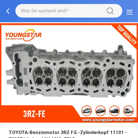
TOYOTA-Benzinmotor 3RZ F.E.-Zylinderkopf 11101 -