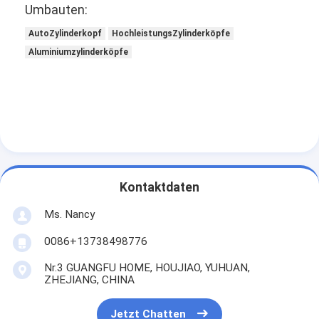
Umbauten:
AutoZylinderkopf
HochleistungsZylinderköpfe
Aluminiumzylinderköpfe
Kontaktdaten
Ms. Nancy
Zu Hause
0086+13738498776
Nr.3 GUANGFU HOME, HOUJIAO, YUHUAN,
Produkte
ZHEJIANG, CHINA
Videos
Jetzt Chatten