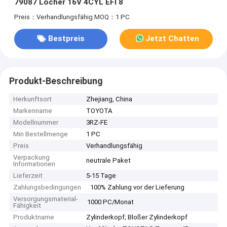
79087 Löcher 16V 4CYL EFI 8
Preis：Verhandlungsfähig
MOQ：1 PC
Bestpreis
Jetzt Chatten
Produkt-Beschreibung
Herkunftsort
Zhejiang, China
Markenname
TOYOTA
Modellnummer
3RZ-FE
Min Bestellmenge
1 PC
Preis
Verhandlungsfähig
Verpackung
neutrale Paket
Informationen
Lieferzeit
5-15 Tage
Zahlungsbedingungen
100% Zahlung vor der Lieferung
Versorgungsmaterial-
1000 PC/Monat
Fähigkeit
Produktname
Zylinderkopf; Bloßer Zylinderkopf