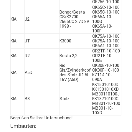
OK756-10-100
Über uns
OK65C-10-100
Bongo/Besta
OK65C-10-100
GS/K2700
OK65A-10-
Werksbesichtigung
KIA
J2
2665CC 2.7D 8V
100G
1998 -
OK65A-10-
100F
Qualitätskontrolle
OK75A-10-100
KIA
JT
K3000
OK75A-10-100
Kontakt mit uns
OK6A1-10-100
OR2TF-10-100
KIA
R2
Besta 2,2
OR2TF-10-
Jetzt Chatten
100B
Rio
OK30E-10-100
Gls/Zylinderkopf
OK30F-10-100
KIA
A5D
des Stolz-II 1.5L
KZ114-10-
16V (A5D)
090A
Motorzylinderzylinderblock
KK15010100D
KK1501010XD
MB30110100J
SCHLIESSEN SIE ZYLINDERKOPF AB
KIA
B3
Stolz
KK13710100C
MB301-10-100
MB301-10-
Motorzylinder-Zylinderkopf
10XD
Begrüßen Sie Ihre Untersuchung!
Maschinenkurbelwelle
Umbauten: