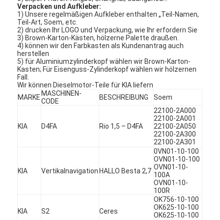
Verpacken und Aufkleber:
1) Unsere regelmäßigen Aufkleber enthalten „Teil-Namen,
Teil-Art, Soem, etc.
2) drucken Ihr LOGO und Verpackung, wie Ihr erfordern Sie
3) Brown-Karton-Kästen, hölzerne Palette draußen.
4) können wir den Farbkasten als Kundenantrag auch
herstellen
5) für Aluminiumzylinderkopf wählen wir Brown-Karton-
Kasten; Für Eisenguss-Zylinderkopf wählen wir hölzernen
Fall.
Wir können Dieselmotor-Teile für KIA liefern
MASCHINEN-
MARKE
BESCHREIBUNG
Soem
CODE
22100-2A000
22100-2A001
KIA
D4FA
Rio 1,5 – D4FA
22100-2A050
22100-2A300
22100-2A301
0VN01-10-100
OVN01-10-100
Zu Hause
OVN01-10-
KIA
Vertikalnavigation
HALLO Besta 2,7
100A
OVN01-10-
Produkte
100R
OK756-10-100
OK625-10-100
Videos
KIA
S2
Ceres
OK625-10-100