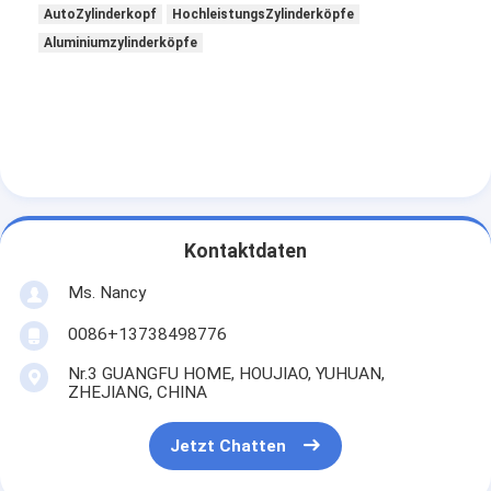
Maschinen-Nockenwelle
AutoZylinderkopf
HochleistungsZylinderköpfe
Aluminiumzylinderköpfe
Maschine Pleuelstange
Maschinen-Schwinghebel
Automotor-Ventile
Zylinderkopf-Reparaturen
Kontaktdaten
KURBELWELLEN-FLASCHENZUG
Ms. Nancy
Zylinderkopfdichtung
0086+13738498776
Auto Turbolader
Nr.3 GUANGFU HOME, HOUJIAO, YUHUAN,
ZHEJIANG, CHINA
Auto-Lenkpumpe
Jetzt Chatten
Kraftfahrzeugmotor-Teile