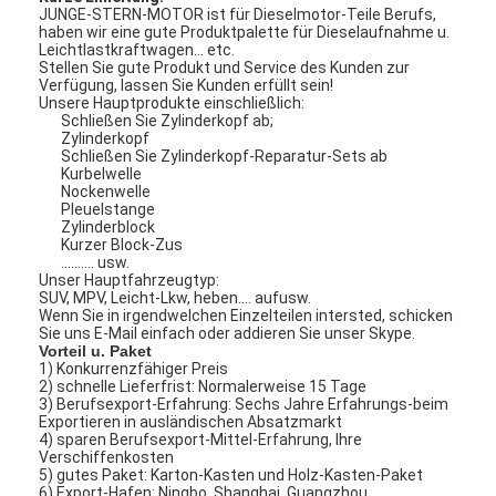
JUNGE-STERN-MOTOR ist für Dieselmotor-Teile Berufs,
haben wir eine gute Produktpalette für Dieselaufnahme u.
Leichtlastkraftwagen… etc.
Stellen Sie gute Produkt und Service des Kunden zur
Verfügung, lassen Sie Kunden erfüllt sein!
Unsere Hauptprodukte einschließlich:
Schließen Sie Zylinderkopf ab;
Zylinderkopf
Schließen Sie Zylinderkopf-Reparatur-Sets ab
Kurbelwelle
Nockenwelle
Pleuelstange
Zylinderblock
Kurzer Block-Zus
.......... usw.
Unser Hauptfahrzeugtyp:
SUV, MPV, Leicht-Lkw, heben…. aufusw.
Wenn Sie in irgendwelchen Einzelteilen intersted, schicken
Sie uns E-Mail einfach oder addieren Sie unser Skype.
Vorteil u. Paket
1) Konkurrenzfähiger Preis
2) schnelle Lieferfrist: Normalerweise 15 Tage
3) Berufsexport-Erfahrung: Sechs Jahre Erfahrungs-beim
Exportieren in ausländischen Absatzmarkt
4) sparen Berufsexport-Mittel-Erfahrung, Ihre
Verschiffenkosten
5) gutes Paket: Karton-Kasten und Holz-Kasten-Paket
6) Export-Hafen: Ningbo, Shanghai, Guangzhou…