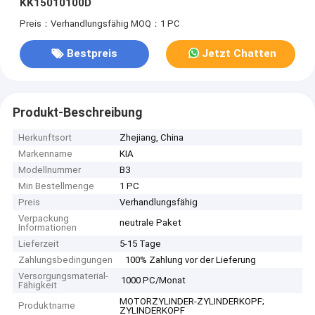
KK15010100D
Preis：Verhandlungsfähig
MOQ：1 PC
Bestpreis
Jetzt Chatten
Produkt-Beschreibung
Herkunftsort
Zhejiang, China
Markenname
KIA
Modellnummer
B3
Min Bestellmenge
1 PC
Preis
Verhandlungsfähig
Verpackung
neutrale Paket
Informationen
Lieferzeit
5-15 Tage
Zahlungsbedingungen
100% Zahlung vor der Lieferung
Versorgungsmaterial-
1000 PC/Monat
Fähigkeit
MOTORZYLINDER-ZYLINDERKOPF;
Produktname
ZYLINDERKOPF