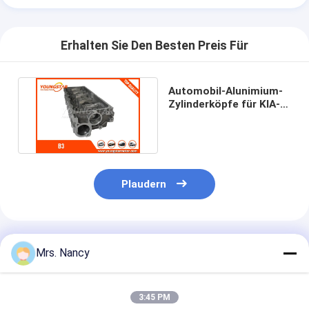
Motorventil-Klopf
Erhalten Sie Den Besten Preis Für
Automobil-Alunimium-
Zylinderköpfe für KIA-
Stolz B3 KK15010100D
Plaudern
Empfohlene Produkte
Mrs. Nancy
3:45 PM