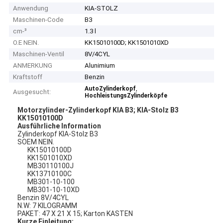
Anwendung
KIA-STOLZ
Maschinen-Code
B3
cm-³
1.3 l
O.E NEIN.
KK15010100D; KK1501010XD
Maschinen-Ventil
8V/4CYL
ANMERKUNG
Alunimium
Kraftstoff
Benzin
,
AutoZylinderkopf
Ausgesucht:
HochleistungsZylinderköpfe
Motorzylinder-Zylinderkopf KIA B3; KIA-Stolz B3
KK15010100D
Ausführliche Information
Zylinderkopf KIA-Stolz B3
SOEM NEIN.
KK15010100D
KK1501010XD
MB30110100J
KK13710100C
MB301-10-100
MB301-10-10XD
Benzin 8V/4CYL
N.W: 7 KILOGRAMM
PAKET: 47 X 21 X 15; Karton KASTEN
Kurze Einleitung: