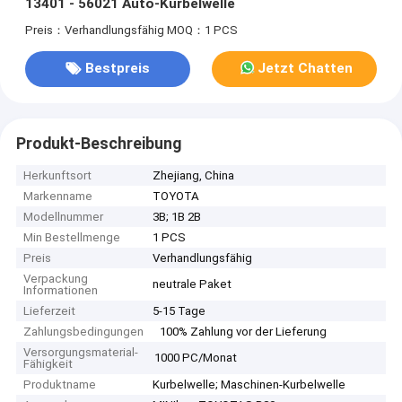
13401 - 56021 Auto-Kurbelwelle
Preis：Verhandlungsfähig
MOQ：1 PCS
Bestpreis
Jetzt Chatten
Produkt-Beschreibung
Herkunftsort
Zhejiang, China
Markenname
TOYOTA
Modellnummer
3B; 1B 2B
Min Bestellmenge
1 PCS
Preis
Verhandlungsfähig
Verpackung
neutrale Paket
Informationen
Lieferzeit
5-15 Tage
Zahlungsbedingungen
100% Zahlung vor der Lieferung
Versorgungsmaterial-
1000 PC/Monat
Fähigkeit
Produktname
Kurbelwelle; Maschinen-Kurbelwelle