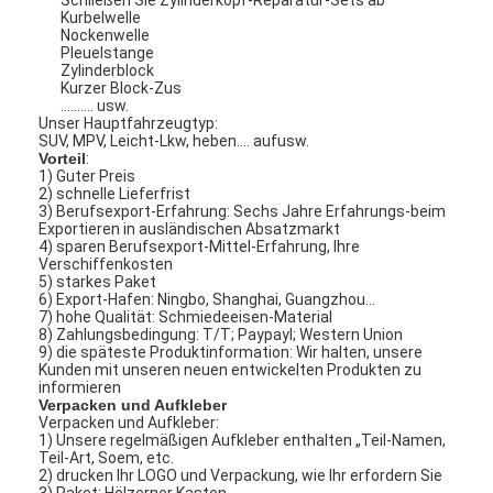
Kurbelwelle
Nockenwelle
Pleuelstange
Zylinderblock
Kurzer Block-Zus
.......... usw.
Unser Hauptfahrzeugtyp:
SUV, MPV, Leicht-Lkw, heben…. aufusw.
Vorteil
:
1) Guter Preis
2) schnelle Lieferfrist
3) Berufsexport-Erfahrung: Sechs Jahre Erfahrungs-beim
Exportieren in ausländischen Absatzmarkt
4) sparen Berufsexport-Mittel-Erfahrung, Ihre
Verschiffenkosten
5) starkes Paket
6) Export-Hafen: Ningbo, Shanghai, Guangzhou…
7) hohe Qualität: Schmiedeeisen-Material
8) Zahlungsbedingung: T/T; Paypayl; Western Union
9) die späteste Produktinformation: Wir halten, unsere
Kunden mit unseren neuen entwickelten Produkten zu
informieren
Verpacken und Aufkleber
Verpacken und Aufkleber:
1) Unsere regelmäßigen Aufkleber enthalten „Teil-Namen,
Teil-Art, Soem, etc.
2) drucken Ihr LOGO und Verpackung, wie Ihr erfordern Sie
3) Paket: Hölzerner Kasten