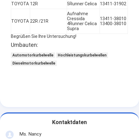
TOYOTA
12R
5Runner Celica
13411-31902
Über uns
Aufnahme
Cressida
13411-38010
Werksbesichtigung
TOYOTA
22R /21R
4Runner Celica
13400-38010
Supra
Qualitätskontrolle
Begrüßen Sie Ihre Untersuchung!
Umbauten:
Kontakt mit uns
Automotorkurbelwelle
Hochleistungskurbelwellen
Jetzt Chatten
Dieselmotorkurbelwelle
Motorzylinderzylinderblock
SCHLIESSEN SIE ZYLINDERKOPF AB
Motorzylinder-Zylinderkopf
Kontaktdaten
Maschinenkurbelwelle
Ms. Nancy