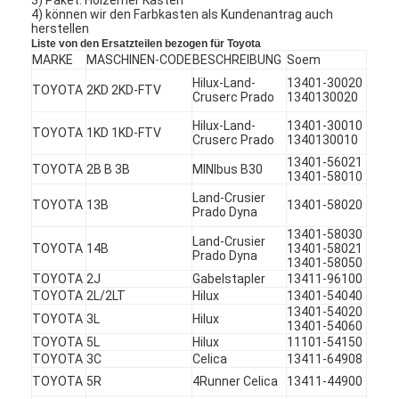
4) können wir den Farbkasten als Kundenantrag auch
herstellen
Liste von den Ersatzteilen bezogen für Toyota
MARKE
MASCHINEN-CODE
BESCHREIBUNG
Soem
Hilux-Land-
13401-30020
TOYOTA
2KD 2KD-FTV
Cruserc Prado
1340130020
Hilux-Land-
13401-30010
TOYOTA
1KD 1KD-FTV
Cruserc Prado
1340130010
13401-56021
TOYOTA
2B B 3B
MINIbus B30
13401-58010
Land-Crusier
TOYOTA
13B
13401-58020
Prado Dyna
13401-58030
Land-Crusier
TOYOTA
14B
13401-58021
Prado Dyna
13401-58050
TOYOTA
2J
Gabelstapler
13411-96100
TOYOTA
2L/2LT
Hilux
13401-54040
Zu Hause
13401-54020
TOYOTA
3L
Hilux
13401-54060
Produkte
TOYOTA
5L
Hilux
11101-54150
TOYOTA
3C
Celica
13411-64908
Videos
TOYOTA
5R
4Runner Celica
13411-44900