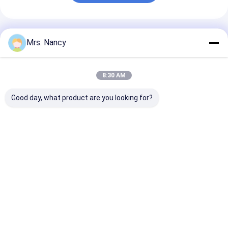
Motorventil-Klopf
Empfohlene Produkte
Mrs. Nancy
8:30 AM
Good day, what product are you looking for?
MITSUBISHI 6D34
Schmieden-u.
S4S-Kurbelwell
ME300086 Schmiede
Casting-Maschinen-
Gabelstapler
Stahl Dieselmotor
Kurbelwelle für
32A2000010 3
Kurbelwelle für
Kurbelwelle
00010 Mitsubi
Bagger HD820
Mitsubishis 6D31
S4S
Bestpreis
Bestpreis
Bestprei
6D31T ME082505
Startseite
Über uns
Kontakt
Desktop Site
Sitemap
Privacy Policy