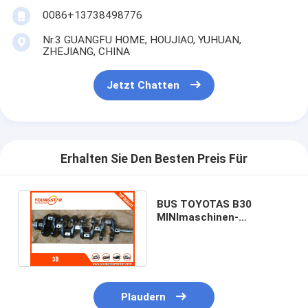
Maschinen-Nockenwelle
0086+13738498776
Maschine Pleuelstange
Nr.3 GUANGFU HOME, HOUJIAO, YUHUAN,
ZHEJIANG, CHINA
Maschinen-Schwinghebel
Jetzt Chatten
Automotor-Ventile
Zylinderkopf-Reparaturen
Erhalten Sie Den Besten Preis Für
KURBELWELLEN-FLASCHENZUG
Zylinderkopfdichtung
BUS TOYOTAS B30
MINImaschinen-
Auto Turbolader
Kurbelwelle, 13401 -
56021 Auto-Kurbelwelle
Auto-Lenkpumpe
Kraftfahrzeugmotor-Teile
Plaudern