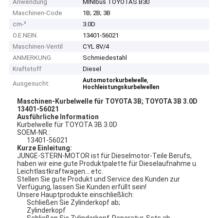
Anwendung
MINIbus TOYOTAS B30
Maschinen-Code
1B; 2B; 3B
cm-³
3.0D
O.E NEIN.
13401-56021
Maschinen-Ventil
CYL 8V/4
ANMERKUNG
Schmiedestahl
Kraftstoff
Diesel
,
Automotorkurbelwelle
Ausgesucht:
Hochleistungskurbelwellen
Maschinen-Kurbelwelle für TOYOTA 3B; TOYOTA 3B 3.0D
13401-56021
Ausführliche Information
Kurbelwelle für TOYOTA 3B 3.0D
SOEM-NR.:
13401-56021
Kurze Einleitung:
JUNGE-STERN-MOTOR ist für Dieselmotor-Teile Berufs,
haben wir eine gute Produktpalette für Dieselaufnahme u.
Leichtlastkraftwagen… etc.
Stellen Sie gute Produkt und Service des Kunden zur
Verfügung, lassen Sie Kunden erfüllt sein!
Unsere Hauptprodukte einschließlich:
Schließen Sie Zylinderkopf ab;
Zylinderkopf
Schließen Sie Zylinderkopf-Reparatur-Sets ab