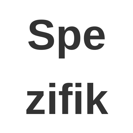
Über uns
Spe
Werksbesichtigung
Qualitätskontrolle
Kontakt mit uns
Jetzt Chatten
zifik
Motorzylinderzylinderblock
SCHLIESSEN SIE ZYLINDERKOPF AB
Motorzylinder-Zylinderkopf
Maschinenkurbelwelle