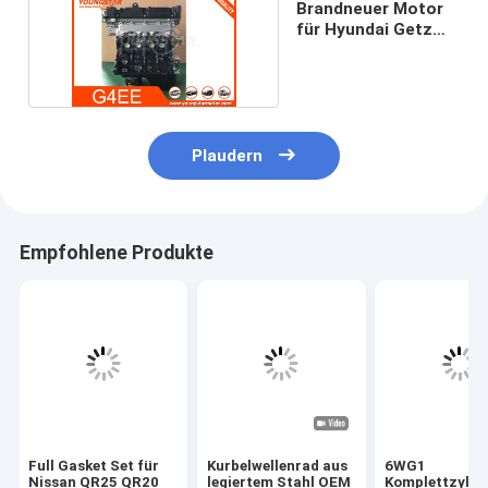
Brandneuer Motor
für Hyundai Getz
G4EE 1.4i 16V
Plaudern
Empfohlene Produkte
Full Gasket Set für
Kurbelwellenrad aus
6WG1
Nissan QR25 QR20
legiertem Stahl OEM
Komplettzylin