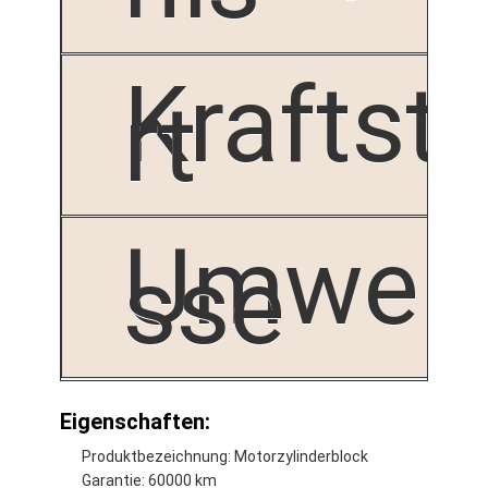
Kraftst
rt
Umwelt
sse
Eigenschaften:
Produktbezeichnung: Motorzylinderblock
Garantie: 60000 km