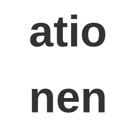
Maschinen-Nockenwelle
atio
Maschine Pleuelstange
Maschinen-Schwinghebel
Automotor-Ventile
Zylinderkopf-Reparaturen
KURBELWELLEN-FLASCHENZUG
nen
Zylinderkopfdichtung
Auto Turbolader
Auto-Lenkpumpe
Kraftfahrzeugmotor-Teile