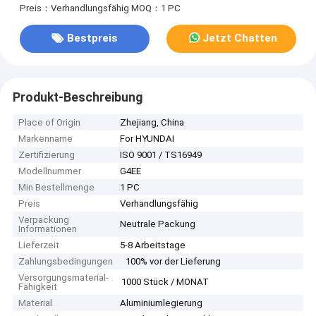
Preis：Verhandlungsfähig
MOQ：1 PC
Bestpreis
Jetzt Chatten
Produkt-Beschreibung
Place of Origin
Zhejiang, China
Markenname
For HYUNDAI
Zertifizierung
ISO 9001 / TS16949
Modellnummer
G4EE
Min Bestellmenge
1 PC
Preis
Verhandlungsfähig
Verpackung
Neutrale Packung
Informationen
Lieferzeit
5-8 Arbeitstage
Zahlungsbedingungen
100% vor der Lieferung
Versorgungsmaterial-
1000 Stück / MONAT
Fähigkeit
Material
Aluminiumlegierung