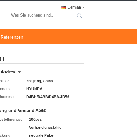
German
search
Referenzen
l
il
uktdetails:
ftsort:
Zhejiang, China
enname:
HYUNDAI
lnummer:
D4BH/D4BB/D4BA/4D56
ung und Versand AGB:
estellmenge:
100pcs
Verhandlungsfähig
ckung
neutrale Paket