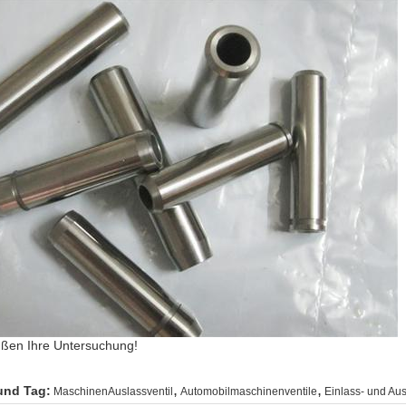
üßen Ihre Untersuchung!
,
,
und Tag:
MaschinenAuslassventil
Automobilmaschinenventile
Einlass- und Aus