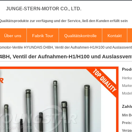
JUNGE-STERN-MOTOR CO., LTD.
 Qualitätsprodukte zur verfügung und der Service, ließ den Kunden erfüllt sein
Über uns
Fabrik Tour
Qualitätskontrolle
Kontakt
omotor-Ventile HYUNDAIS D4BH, Ventil der Aufnahmen-H1/H100 und Auslassventi
BH, Ventil der Aufnahmen-H1/H100 und Auslassvent
Prod
Herkun
Mark
Model
Zahl
Min B
Preis:
Verpa