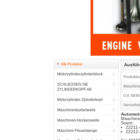
Alle Produkte
Ausfüh
Motorzylinderzylinderblock
Produktn
SCHLIESSEN SIE
Maschine
ZYLINDERKOPF AB
O.E NEIN.
Motorzylinder-Zylinderkopf
Hervorhe
Maschinenkurbelwelle
Automoto
Maschine
Maschinen-Nockenwelle
Soem:
22211-
Maschine Pleuelstange
22212-