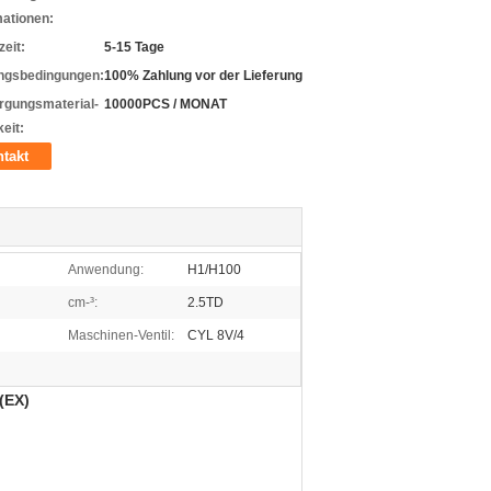
mationen:
zeit:
5-15 Tage
ngsbedingungen:
100% Zahlung vor der Lieferung
rgungsmaterial-
10000PCS / MONAT
eit:
takt
Anwendung:
H1/H100
cm-³:
2.5TD
Maschinen-Ventil:
CYL 8V/4
(EX)