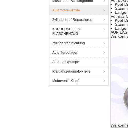
Für MAS
Maschinen-Schwinghebel
Kopf D
Stamm 
Automotor-Ventile
Länge:
Für das 
Zylinderkopf-Reparaturen
Kopf D
Stamm 
Länge:
KURBELWELLEN-
AUF LAGER
FLASCHENZUG
Wir könn
Zylinderkopfdichtung
Auto Turbolader
Auto-Lenkpumpe
Kraftfahrzeugmotor-Teile
Motorventil-Klopf
Wir könn