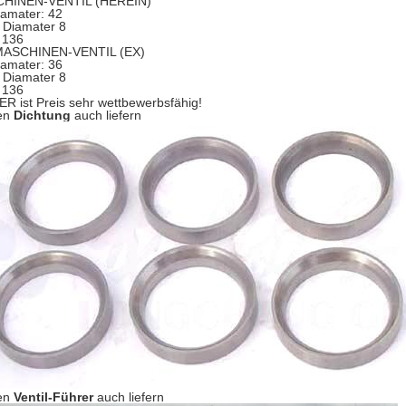
CHINEN-VENTIL (HEREIN)
iamater: 42
Diamater 8
 136
MASCHINEN-VENTIL (EX)
iamater: 36
Diamater 8
 136
 ist Preis sehr wettbewerbsfähig!
en
Dichtung
auch liefern
en
Ventil-Führer
auch liefern