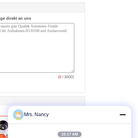
ge direkt an uns
(
0
/ 3000)
Mrs. Nancy
10:17 AM