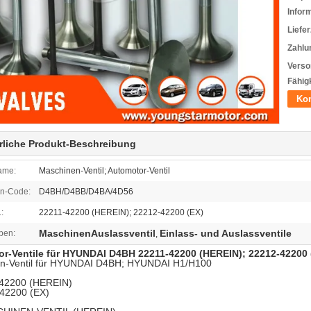
Infor
Liefer
Zahlu
Verso
Fähigk
Kon
rliche Produkt-Beschreibung
ame:
Maschinen-Ventil; Automotor-Ventil
n-Code:
D4BH/D4BB/D4BA/4D56
:
22211-42200 (HEREIN); 22212-42200 (EX)
MaschinenAuslassventil
Einlass- und Auslassventile
ben:
,
r-Ventile für HYUNDAI D4BH 22211-42200 (HEREIN); 22212-42200 
n-Ventil für HYUNDAI D4BH; HYUNDAI H1/H100
42200 (HEREIN)
42200 (EX)