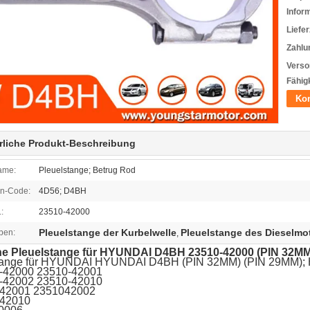
Infor
Liefer
Zahlu
Verso
Fähigk
Kon
rliche Produkt-Beschreibung
ame:
Pleuelstange; Betrug Rod
n-Code:
4D56; D4BH
:
23510-42000
Pleuelstange der Kurbelwelle
Pleuelstange des Dieselmo
ben:
,
e Pleuelstange für HYUNDAI D4BH 23510-42000 (PIN 32
tange für HYUNDAI HYUNDAI D4BH (PIN 32MM) (PIN 29MM)
-42000 23510-42001
-42002 23510-42010
42001 2351042002
42010