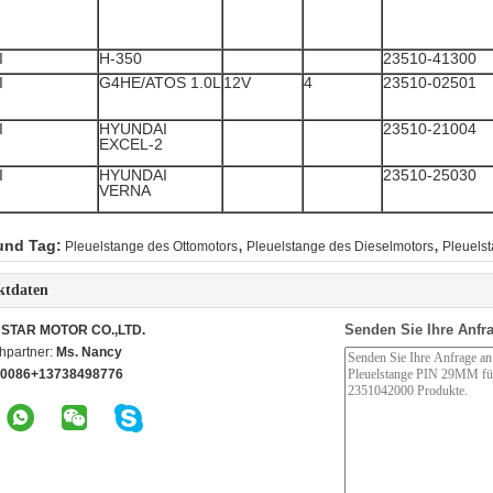
I
H-350
23510-41300
I
G4HE/ATOS 1.0L
12V
4
23510-02501
I
HYUNDAI
23510-21004
EXCEL-2
I
HYUNDAI
23510-25030
VERNA
,
,
und Tag:
Pleuelstange des Ottomotors
Pleuelstange des Dieselmotors
Pleuelst
ktdaten
Senden Sie Ihre Anfra
STAR MOTOR CO.,LTD.
hpartner:
Ms. Nancy
0086+13738498776