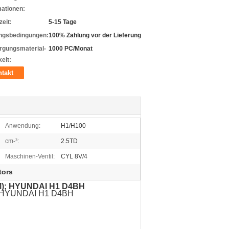
mationen:
zeit:
5-15 Tage
ngsbedingungen:
100% Zahlung vor der Lieferung
rgungsmaterial-
1000 PC/Monat
eit:
takt
Anwendung:
H1/H100
cm-³:
2.5TD
Maschinen-Ventil:
CYL 8V/4
tors
MM); HYUNDAI H1 D4BH
; HYUNDAI H1 D4BH