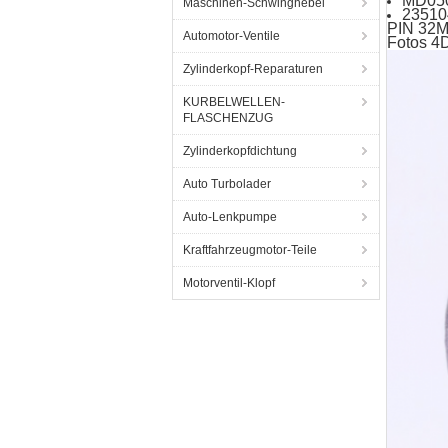
MD05
Maschinen-Schwinghebel
23510
PIN 32
Automotor-Ventile
Fotos 4
Zylinderkopf-Reparaturen
KURBELWELLEN-
FLASCHENZUG
Zylinderkopfdichtung
Auto Turbolader
Auto-Lenkpumpe
Kraftfahrzeugmotor-Teile
Motorventil-Klopf