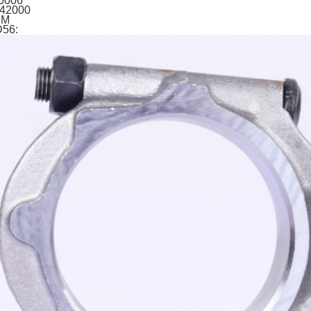
0006
42000
MM
D56: