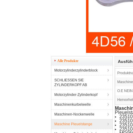
Alle Produkte
Ausfüh
Motorzylinderzylinderblock
Produktn
SCHLIESSEN SIE
Maschine
ZYLINDERKOPF AB
O.E NEIN.
Motorzylinder-Zylinderkopf
Hervorhe
Maschinenkurbelwelle
Maschin
Pleuels
Maschinen-Nockenwelle
23510
23510
Maschine Pleuelstange
23510
23510