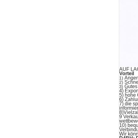
AUF LAG
Vorteil
Angem
1)
Schne
2)
Gutes
3)
4) Expo
5) hohe 
6) Zahlu
7) die s
informie
8)Vielza
9 Verkau
wettbewe
10) bequ
Verbindu
Wir könn