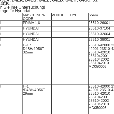
D3EA; D4EA; D4EB; G4EE; G4ED; G4EH; G4GC; J3;
 D4CB…
n Sie Ihre Untersuchung!
ange für Hyundai
MASCHINEN-
VENTIL
CYL
Soem
CODE
I
PRIMA 1,6
23510-26001
I
HYUNDAI
23510-37104
I
HYUNDAI
23510-32004
I
HYUNDAI
23510-38001
I
H-1 /
23510-42000 2
D4BH/4D56T
42001 23510-4
32mm
23510-42010
2351042001
2351042002
2351042010
MD050006
I
H-1
23510-42000 2
/D4BH/4D56T
42001 23510-4
29mm
23510-42010
2351042001
2351042002
2351042010
MD050006