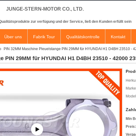
JUNGE-STERN-MOTOR CO., LTD.
 Qualitätsprodukte zur verfügung und der Service, ließ den Kunden erfüllt sein
Über uns
Fabrik Tour
Qualitätskontrolle
Kontakt
PIN 32MM Maschine Pleuelstange PIN 29MM für HYUNDAI H1 D4BH 23510 - 
ge PIN 29MM für HYUNDAI H1 D4BH 23510 - 42000 2
Prod
Herkun
Mark
Model
Zahl
Min B
Preis:
Verpa