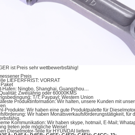
ER ist Preis sehr wettbewerbsfähig!
essener Preis
lle LIEFERFRIST: VORRAT
 Paket
rt-Hafen: Ningbo, Shanghai, Guangzhou…
Qualität: Zweijährig oder 60000KMS
ngsbedingung: T/T; Paypayl; Western Union
päteste Produktinformation: Wir halten, unsere Kunden mit uns
ren
hl-Produkte: Wir haben eine gute Produktpalette für Dieselmotor
fsförderung: Wir haben Monatsverkaufsförderungstätigkeit, für di
rbsfähig.
eme Kommunikation: Wir haben skype, hotmail, E-Mail; Whatapp
ng treten jede mögliche Weise!
en Dieselmotor-Teile für HYUNDAI liefern