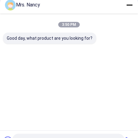
Empfohlene Produkte
Motorventil-Klopf
Mrs. Nancy
3:50 PM
Good day, what product are you looking for?
BENZ OM642 Con
Schmiede Stahl
Brandneue
Rod Sprinter S、C、
4D20 Motor
Stahlverbindu
R、G、E - 3.0 CDi
Kurbelwelle OEM
mit Stange für
6420303420
1005101-ED01 für
Lkw-Motor J0
Großmauer
OEM 13260-E
Bestpreis
Bestpreis
Bestprei
Startseite
Über uns
Kontakt
Desktop Site
Sitemap
Privacy Policy
Qualität
Motorzylinderzylinderblock
China Fabrik.Copyright © 2026
YOUNG STAR MOTOR CO.,LTD.. All Rights Reserved.