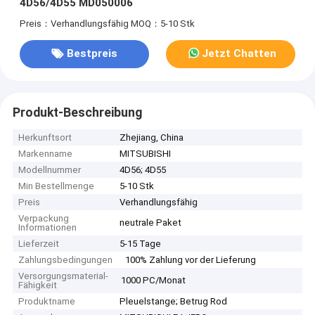
4D56/4D55 MD050006
Preis：Verhandlungsfähig
MOQ：5-10 Stk
Bestpreis
Jetzt Chatten
Produkt-Beschreibung
Herkunftsort
Zhejiang, China
Markenname
MITSUBISHI
Modellnummer
4D56; 4D55
Min Bestellmenge
5-10 Stk
Preis
Verhandlungsfähig
Verpackung
neutrale Paket
Informationen
Lieferzeit
5-15 Tage
Zahlungsbedingungen
100% Zahlung vor der Lieferung
Versorgungsmaterial-
1000 PC/Monat
Fähigkeit
Produktname
Pleuelstange; Betrug Rod