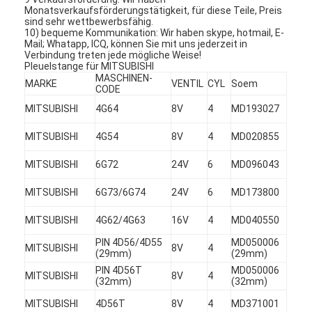
Monatsverkaufsförderungstätigkeit, für diese Teile, Preis
sind sehr wettbewerbsfähig.
10) bequeme Kommunikation: Wir haben skype, hotmail, E-
Mail; Whatapp, ICQ, können Sie mit uns jederzeit in
Verbindung treten jede mögliche Weise!
Pleuelstange für MITSUBISHI
MASCHINEN-
MARKE
VENTIL
CYL
Soem
CODE
MITSUBISHI
4G64
8V
4
MD193027
MITSUBISHI
4G54
8V
4
MD020855
MITSUBISHI
6G72
24V
6
MD096043
MITSUBISHI
6G73/6G74
24V
6
MD173800
MITSUBISHI
4G62/4G63
16V
4
MD040550
Zu Hause
PIN 4D56/4D55
MD050006
MITSUBISHI
8V
4
(29mm)
(29mm)
Produkte
PIN 4D56T
MD050006
MITSUBISHI
8V
4
(32mm)
(32mm)
Videos
MITSUBISHI
4D56T
8V
4
MD371001