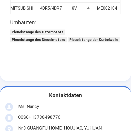
Über uns
MITSUBISHI
4DR5/4DR7
8V
4
ME002184
Werksbesichtigung
Umbauten:
Qualitätskontrolle
Pleuelstange des Ottomotors
Pleuelstange des Dieselmotors
Pleuelstange der Kurbelwelle
Kontakt mit uns
Jetzt Chatten
Motorzylinderzylinderblock
Kontaktdaten
SCHLIESSEN SIE ZYLINDERKOPF AB
Ms. Nancy
Motorzylinder-Zylinderkopf
0086+13738498776
Maschinenkurbelwelle
Nr.3 GUANGFU HOME, HOUJIAO, YUHUAN,