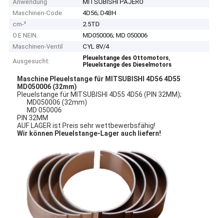
Anwendung
MITSUBISHI PAJERO
Maschinen-Code
4D56; D4BH
cm-³
2.5TD
O.E NEIN.
MD050006; MD 050006
Maschinen-Ventil
CYL 8V/4
,
Pleuelstange des Ottomotors
Ausgesucht:
Pleuelstange des Dieselmotors
Maschine Pleuelstange für MITSUBISHI 4D56 4D55
MD050006 (32mm)
Pleuelstange für MITSUBISHI 4D55 4D56 (PIN 32MM);
MD050006 (32mm)
MD 050006
PIN 32MM
AUF LAGER ist Preis sehr wettbewerbsfähig!
Wir können Pleuelstange-Lager auch liefern!