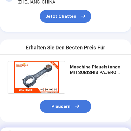
ZHEJIANG, CHINA
Maschinen-Nockenwelle
Jetzt Chatten
Maschine Pleuelstange
Maschinen-Schwinghebel
Automotor-Ventile
Erhalten Sie Den Besten Preis Für
Zylinderkopf-Reparaturen
Maschine Pleuelstange
KURBELWELLEN-FLASCHENZUG
MITSUBISHIS PAJERO
für 4D56/4D55
Zylinderkopfdichtung
MD050006
Auto Turbolader
Plaudern
Auto-Lenkpumpe
Kraftfahrzeugmotor-Teile