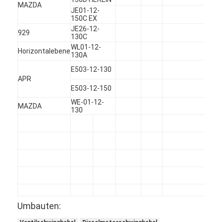
MAZDA
Maschinen-Nockenwelle
JE01-12-
150C EX
Maschine Pleuelstange
JE26-12-
929
130C
WL01-12-
Maschinen-Schwinghebel
Horizontalebene
130A
E503-12-130
Automotor-Ventile
APR
E503-12-150
Zylinderkopf-Reparaturen
WE-01-12-
MAZDA
130
KURBELWELLEN-FLASCHENZUG
Zylinderkopfdichtung
Auto Turbolader
Auto-Lenkpumpe
Kraftfahrzeugmotor-Teile
Umbauten: