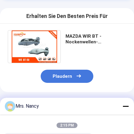
Erhalten Sie Den Besten Preis Für
MAZDA WIR BT -
Nockenwellen-
Schwinghebel WE0112130
der Maschinen-50 2.5TD
IN/EX
Plaudern
Empfohlene Produkte
Mrs. Nancy
2:15 PM