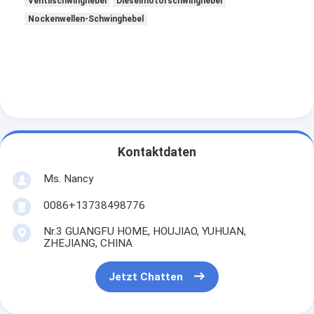
Ventilschwinghebel
Dieselmotorschwinghebel
Motorventil-Klopf
Nockenwellen-Schwinghebel
Kontaktdaten
Ms. Nancy
0086+13738498776
Nr.3 GUANGFU HOME, HOUJIAO, YUHUAN,
ZHEJIANG, CHINA
Jetzt Chatten