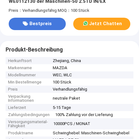
WE0112130 der Maschinen-50 2.5TD IN/EX
Preis：Verhandlungsfähig
MOQ：100 Stück
Bestpreis
Jetzt Chatten
Produkt-Beschreibung
Herkunftsort
Zhejiang, China
Markenname
MAZDA
Modellnummer
WEC; WLC
Min Bestellmenge
100 Stück
Preis
Verhandlungsfähig
Verpackung
neutrale Paket
Informationen
Lieferzeit
5-15 Tage
Zahlungsbedingungen
100% Zahlung vor der Lieferung
Versorgungsmaterial-
10000PCS / MONAT
Fähigkeit
Produktname
Schwinghebel: Maschinen-Schwinghebel