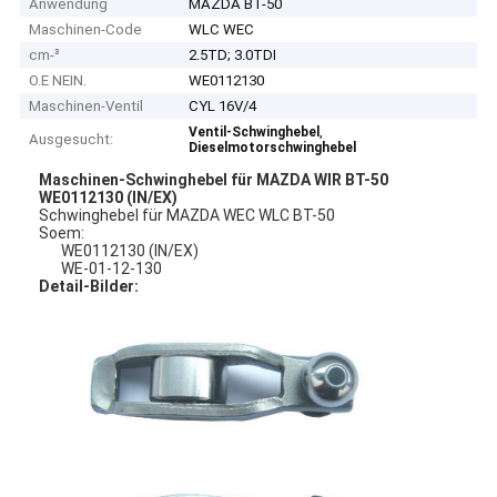
Anwendung
MAZDA BT-50
Maschinen-Code
WLC WEC
cm-³
2.5TD; 3.0TDI
O.E NEIN.
WE0112130
Maschinen-Ventil
CYL 16V/4
,
Ventil-Schwinghebel
Ausgesucht:
Dieselmotorschwinghebel
Maschinen-Schwinghebel für MAZDA WIR BT-50
WE0112130 (IN/EX)
Schwinghebel für MAZDA WEC WLC BT-50
Soem:
WE0112130 (IN/EX)
WE-01-12-130
Detail-Bilder: