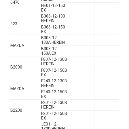
6470
Über uns
HE01-12-150
EX
B366-12-130
Werksbesichtigung
HEREIN
323
B366-12-150
Qualitätskontrolle
EX
B308-12-
130A HEREIN
Kontakt mit uns
MAZDA
B308-12-
150A EX
Jetzt Chatten
F807-12-130B
HEREIN
B2000
F807-12-150B
EX
F240-12-130B
Motorzylinderzylinderblock
HEREIN
MAZDA
F240-12-150B
SCHLIESSEN SIE ZYLINDERKOPF AB
EX
F201-12-130B
Motorzylinder-Zylinderkopf
HEREIN
B2200
F201-12-150B
EX
Maschinenkurbelwelle
JE01-12-
130D HEREIN