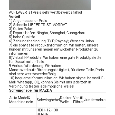
AUF LAGER ist Preis sehr wettbewerbsfähig!
Vorteil
1)
Angemessener Preis
2)
Schnelle LIEFERFRIST: VORRAT
3) Gutes Paket
4) Export-Hafen: Ningbo, Shanghai, Guangzhou…
5) hohe Qualität
6) Zahlungsbedingung: T/T; Paypayl; Western Union
7) die späteste Produktinformation: Wir halten, unsere
Kunden mit unseren neuen entwickelten Produkten zu
informieren
8)Vielzahl-Produkte: Wir haben eine gute Produktpalette
für Dieselmotor-Teile.
9 Verkaufsförderung: Wir haben
Monatsverkaufsförderungstätigkeit, für diese Teile, Preis
sind sehr wettbewerbsfähig.
10) bequeme Kommunikation: Wir haben skype, hotmail, E-
Mail; Whatapp, ICQ, können Sie mit uns jederzeit in
Zu Hause
Verbindung treten jede mögliche Weise!
Schwinghebel für MAZDA
Produkte
Auto Model&-
Rocker-
Ventil-
Schwinghebel
Justierschraube
Maschine nein.
Welle
Führer
Videos
HE01-12-130
HEREIN