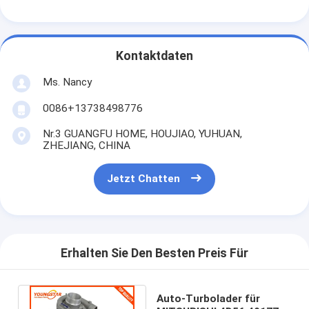
Maschinen-Nockenwelle
Maschine Pleuelstange
Kontaktdaten
Maschinen-Schwinghebel
Ms. Nancy
Automotor-Ventile
0086+13738498776
Zylinderkopf-Reparaturen
Nr.3 GUANGFU HOME, HOUJIAO, YUHUAN,
ZHEJIANG, CHINA
KURBELWELLEN-FLASCHENZUG
Jetzt Chatten
Zylinderkopfdichtung
Auto Turbolader
Erhalten Sie Den Besten Preis Für
Auto-Lenkpumpe
Kraftfahrzeugmotor-Teile
Auto-Turbolader für