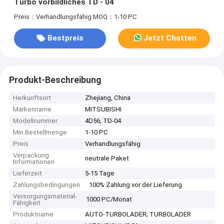
Turbo vorbildliches TD - 04
Preis：Verhandlungsfähig
MOQ：1-10 PC
Bestpreis
Jetzt Chatten
Produkt-Beschreibung
Herkunftsort
Zhejiang, China
Markenname
MITSUBISHI
Modellnummer
4D56; TD-04
Min Bestellmenge
1-10 PC
Preis
Verhandlungsfähig
Verpackung
neutrale Paket
Informationen
Lieferzeit
5-15 Tage
Zahlungsbedingungen
100% Zahlung vor der Lieferung
Versorgungsmaterial-
1000 PC/Monat
Fähigkeit
Produktname
AUTO-TURBOLADER; TURBOLADER