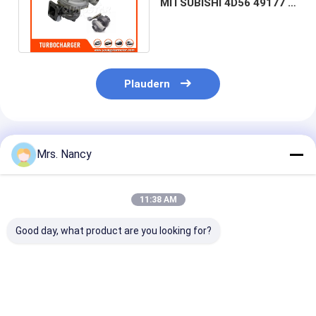
MITSUBISHI 4D56 49177 -
Motorventil-Klopf
01515 Turbo vorbildliches
TD - 04
Plaudern
Empfohlene Produkte
Mrs. Nancy
11:38 AM
Good day, what product are you looking for?
High-Quality
7701473757
OEM 28231-2
GTD1244VZ
Turbolader für
Turbolader fü
Turbolader für Ford
Master 2.5DCI G9U
Hyundai D4HA 