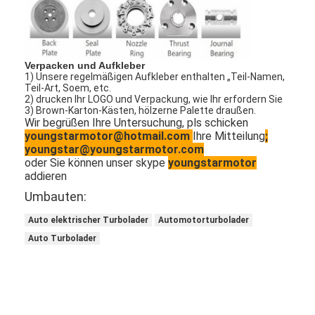
Über uns
Werksbesichtigung
Verpacken und Aufkleber
Qualitätskontrolle
1)
Unsere regelmäßigen Aufkleber enthalten „Teil-Namen,
Teil-Art, Soem, etc.
2) drucken Ihr LOGO und Verpackung, wie Ihr erfordern Sie
Kontakt mit uns
3) Brown-Karton-Kästen, hölzerne Palette draußen.
Wir begrüßen Ihre Untersuchung, pls schicken
youngstarmotor@hotmail.com
Ihre Mitteilung
;
Jetzt Chatten
youngstar@youngstarmotor.com
oder Sie können unser skype
youngstarmotor
addieren
Umbauten:
Motorzylinderzylinderblock
Auto elektrischer Turbolader
Automotorturbolader
SCHLIESSEN SIE ZYLINDERKOPF AB
Auto Turbolader
Motorzylinder-Zylinderkopf
Maschinenkurbelwelle