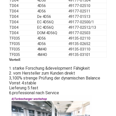
TD04
4D56
49177-01504
TD04
4D56
49177-02510
TD04
4D56
49177-02511
TD04
De 4D56
49177-01513
TD04
EC 4D56Q
49177-02500/1
TD04
EC 4D56Q
49177-02512/13
TD04
DOM 4D56Q
49177-02503
TF035
4D56
49135-02110
TF035
4D56
49135-02652
TF035
4M40
49135-03110
TF035
4M4O
49135-03101
Vorteil
:
starke Forschung &development Fähigkeit
1.
2. vom Hersteller zum Kunden direkt
3,100% strenge Prüfung der dynamischen Balance
Vorrat 4.stable
Lieferung 5.fast
6.professional nach Service