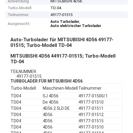
Anwendung
MITSUBISHI 4D56
Turbo-Modell
TD-04
Teilnummer.
49177-01515
,
Auto Turbolader
Ausgesucht:
Auto elektrischer Turbolader
Auto-Turbolader für MITSUBISHI 4D56 49177-
01515; Turbo-Modell TD-04
MITSUBISHI 4D56 449177-01515; Turbo-Modell
TD-04
TEILNUMMER.
49177-01515
TURBOLADER FÜR MITSUBISHI 4D56
Turbo-Modell
Maschinen-Modell
Teilnummer
TD04
SJ 4D56
49177-01500/1
TD04
De 4D56
49177-01510
TD04
4D56 2.5LD DE
49177-01511
TD04
4D56
49177-01512
TD04
4D56
49177-01515
TD04
4D56
49177-01510