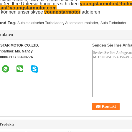
üßen Ihre Untersuchung, pls schicken
youngstarmotor@hotm
tar@youngstarmotor.com
e können unser skype
youngstarmotor
addieren
,
,
und Tag:
Auto elektrischer Turbolader
Automotorturbolader
Auto Turbolader
ktdaten
Senden Sie Ihre Anfra
STAR MOTOR CO.,LTD.
hpartner:
Ms. Nancy
0086+13738498776
 Produkte