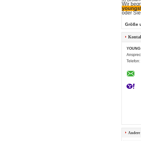
Wir begr
youngs
oder Si
Größe 
Konta
YOUNG 
Ansprec
Telefon:
Andere