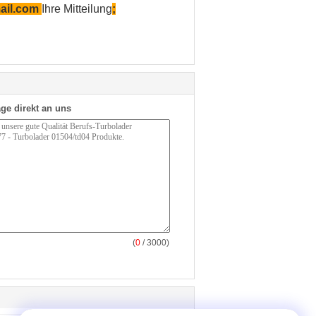
ail.com
Ihre Mitteilung
;
ge direkt an uns
(
0
/ 3000)