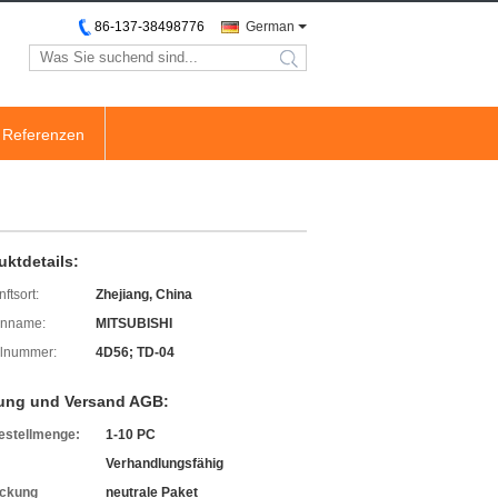
86-137-38498776
German
search
Referenzen
uktdetails:
ftsort:
Zhejiang, China
enname:
MITSUBISHI
lnummer:
4D56; TD-04
ung und Versand AGB:
estellmenge:
1-10 PC
Verhandlungsfähig
ckung
neutrale Paket