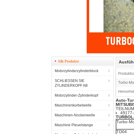
Alle Produkte
Ausfüh
Motorzylinderzylinderblock
Produktn
SCHLIESSEN SIE
Turbo-Mod
ZYLINDERKOPF AB
Hervorhe
Motorzylinder-Zylinderkopf
Auto-Tur
MITSUBIS
Maschinenkurbelwelle
TEILNU
49177
Maschinen-Nockenwelle
TURBOLA
Turbo-Mo
Maschine Pleuelstange
TD04