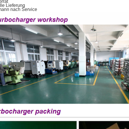
orrat
lle Lieferung
mann nach Service