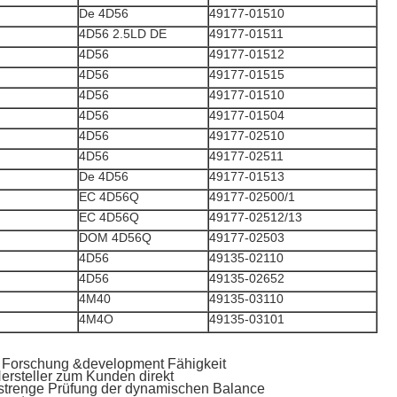
De 4D56
49177-01510
4D56 2.5LD DE
49177-01511
4D56
49177-01512
4D56
49177-01515
4D56
49177-01510
4D56
49177-01504
4D56
49177-02510
4D56
49177-02511
De 4D56
49177-01513
EC 4D56Q
49177-02500/1
EC 4D56Q
49177-02512/13
DOM 4D56Q
49177-02503
4D56
49135-02110
4D56
49135-02652
4M40
49135-03110
4M4O
49135-03101
e Forschung &development Fähigkeit
ersteller zum Kunden direkt
strenge Prüfung der dynamischen Balance