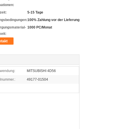
mationen:
zeit:
5-15 Tage
ngsbedingungen:
100% Zahlung vor der Lieferung
rgungsmaterial-
1000 PC/Monat
eit:
takt
wendung:
MITSUBISHI 4D56
ilnummer.:
49177-01504