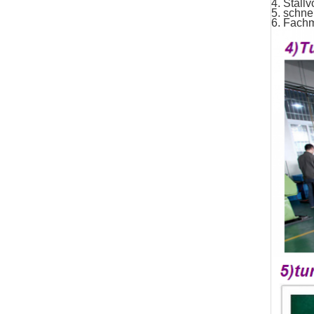
4. Stallv
5. schne
6. Fach