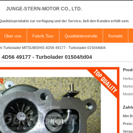
JUNGE-STERN-MOTOR CO., LTD.
 Qualitätsprodukte zur verfügung und der Service, ließ den Kunden erfüllt sein
Über uns
Fabrik Tour
Qualitätskontrolle
Kontakt
fs-Turbolader MITSUBISHIS 4D56 49177 - Turbolader 01504/td04
4D56 49177 - Turbolader 01504/td04
Prod
Herkun
Mark
Model
Zahl
Min B
Preis:
Verpa