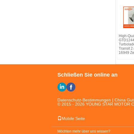
High-Qual
GTD124
Turbolade
Transit 2
16949 Zer
Schließen Sie online an
Datenschutz-Bestimmungen
| China Gut 
© 2015 - 2026 YOUNG STAR MOTOR CO.,
Mobile Seite
Möchten mehr über uns wissen?