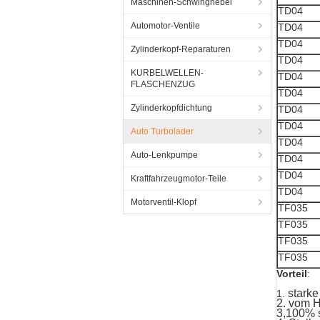
Maschinen-Schwinghebel
TD04
Automotor-Ventile
TD04
TD04
Zylinderkopf-Reparaturen
TD04
KURBELWELLEN-
TD04
FLASCHENZUG
TD04
Zylinderkopfdichtung
TD04
TD04
Auto Turbolader
TD04
Auto-Lenkpumpe
TD04
TD04
Kraftfahrzeugmotor-Teile
TD04
Motorventil-Klopf
TF035
TF035
TF035
TF035
Vorteil
:
stark
1.
2. vom H
3,100% 