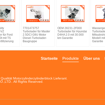
ity
7701473757
OEM 28231-2F000
Wasserge
4VZ
Turbolader für Master
Turbolader für Hyundai
Turbolader
r für Ford
2.5DCI G9U Motor
D4HA 2.0 mit 30.000
Mitsubish
.0t mit TS
Diesel-Turbolader-
km Garantie
Modell m
tifizierung
Baugruppe
Garantie
Startseite
Produkte
Über uns
Qualität Motorzylinderzylinderblock Lieferant.
LTD.. All Rights Reserved.