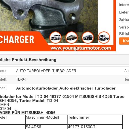
Infor
Liefer
Zahlu
Verso
Fähigk
Kon
rliche Produkt-Beschreibung
ame:
AUTO-TURBOLADER; TURBOLADER
An
ell:
TD-04
Te
Automotorturbolader
Auto elektrischer Turbolader
ben:
,
bolader für Modell TD-04 49177-01504 MITSUBISHIS 4D56 Turbo
HI 4D56; Turbo-Modell TD-04
MMER.
-01504
DER FÜR MITSUBISHI 4D56
dell
Maschinen-Modell
Teilnummer
SJ 4D56
49177-01500/1