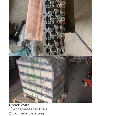
Zu Hause
Produkte
Unser Vorteil
:
1)
Angemessener Preis
Videos
2) Schnelle Lieferung