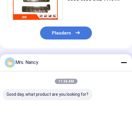
Motorventil-Klopf
E0541 11101-E0541
11101 E0541
Plaudern
Empfohlene Produkte
Mrs. Nancy
11:26 AM
Good day, what product are you looking for?
Nissan/Forklifter
Vollständige
CM L10 M11
zerteilt Eisen-
Zylinderkopfmontage
Komplettzylin
Material
für Toyota 2TR-
Reman 30888
zylinderköpfe der
VVT-Motor mit 16 V
3895860 3417