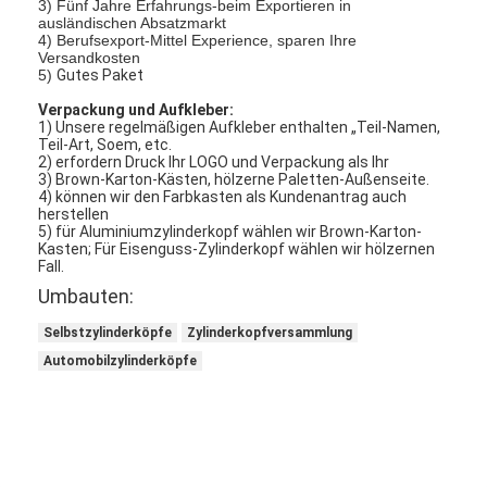
3) Fünf Jahre Erfahrungs-beim Exportieren in
Über uns
ausländischen Absatzmarkt
4) Berufsexport-Mittel Experience, sparen Ihre
Versandkosten
Werksbesichtigung
5)
Gutes Paket
Verpackung und Aufkleber:
Qualitätskontrolle
1) Unsere regelmäßigen Aufkleber enthalten „Teil-Namen,
Teil-Art, Soem, etc.
2) erfordern Druck Ihr LOGO und Verpackung als Ihr
Kontakt mit uns
3) Brown-Karton-Kästen, hölzerne Paletten-Außenseite.
4) können wir den Farbkasten als Kundenantrag auch
Jetzt Chatten
herstellen
5) für Aluminiumzylinderkopf wählen wir Brown-Karton-
Kasten; Für Eisenguss-Zylinderkopf wählen wir hölzernen
Fall.
Umbauten:
Motorzylinderzylinderblock
Selbstzylinderköpfe
Zylinderkopfversammlung
SCHLIESSEN SIE ZYLINDERKOPF AB
Automobilzylinderköpfe
Motorzylinder-Zylinderkopf
Maschinenkurbelwelle