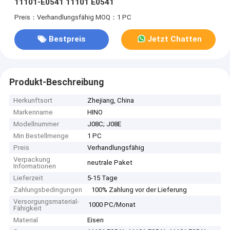
11101-E0541 11101 E0541
Preis：Verhandlungsfähig
MOQ：1 PC
Bestpreis
Jetzt Chatten
Produkt-Beschreibung
Herkunftsort
Zhejiang, China
Markenname
HINO
Modellnummer
J08C; J08E
Min Bestellmenge
1 PC
Preis
Verhandlungsfähig
Verpackung
neutrale Paket
Informationen
Lieferzeit
5-15 Tage
Zahlungsbedingungen
100% Zahlung vor der Lieferung
Versorgungsmaterial-
1000 PC/Monat
Fähigkeit
Material
Eisen