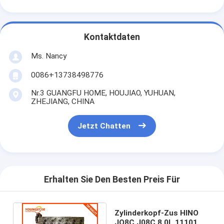
Maschinen-Nockenwelle
Maschine Pleuelstange
Kontaktdaten
Maschinen-Schwinghebel
Ms. Nancy
Automotor-Ventile
0086+13738498776
Nr.3 GUANGFU HOME, HOUJIAO, YUHUAN,
Zylinderkopf-Reparaturen
ZHEJIANG, CHINA
KURBELWELLEN-FLASCHENZUG
Jetzt Chatten
Zylinderkopfdichtung
Auto Turbolader
Erhalten Sie Den Besten Preis Für
Auto-Lenkpumpe
Kraftfahrzeugmotor-Teile
Zylinderkopf-Zus HINO
JO8C J08C 8.0L 11101