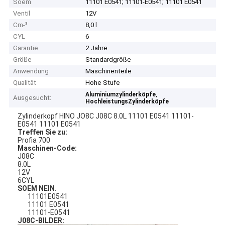
Soem
11101 E0541; 11101-E0541; 11101 E0541
Ventil
12V
Cm-³
8,0 l
CYL
6
Garantie
2 Jahre
Größe
Standardgröße
Anwendung
Maschinenteile
Qualität
Hohe Stufe
,
Aluminiumzylinderköpfe
Ausgesucht:
HochleistungsZylinderköpfe
Zylinderkopf HINO JO8C J08C 8.0L 11101 E0541 11101-
E0541 11101 E0541
Treffen Sie zu:
Profia 700
Maschinen-Code:
J08C
8.0L
12V
6CYL
SOEM NEIN.
11101E0541
11101 E0541
11101-E0541
J08C-BILDER: