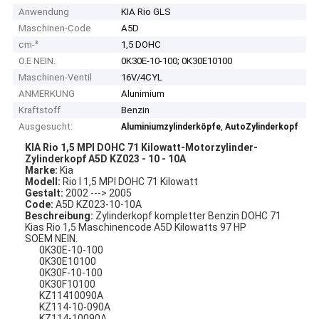
Anwendung
KIA Rio GLS
Maschinen-Code
A5D
cm-³
1,5 DOHC
O.E NEIN.
0K30E-10-100; 0K30E10100
Maschinen-Ventil
16V/4CYL
ANMERKUNG
Alunimium
Kraftstoff
Benzin
Ausgesucht:
,
Aluminiumzylinderköpfe
AutoZylinderkopf
KIA Rio 1,5 MPI DOHC 71 Kilowatt-Motorzylinder-
Zylinderkopf A5D KZ023 - 10 - 10A
Marke:
Kia
Modell:
Rio I 1,5 MPI DOHC 71 Kilowatt
Gestalt:
2002 ---> 2005
Code:
A5D KZ023-10-10A
Beschreibung:
Zylinderkopf kompletter Benzin DOHC 71
Kias Rio 1,5 Maschinencode A5D Kilowatts 97 HP
SOEM NEIN.
0K30E-10-100
0K30E10100
0K30F-10-100
0K30F10100
KZ11410090A
KZ114-10-090A
KZ114-10090A