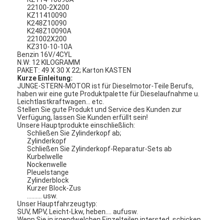
22100-2X200
KZ11410090
K248Z10090
K248Z10090A
221002X200
KZ310-10-10A
Benzin 16V/4CYL
N.W: 12 KILOGRAMM
PAKET: 49 X 30 X 22; Karton KASTEN
Kurze Einleitung:
JUNGE-STERN-MOTOR ist für Dieselmotor-Teile Berufs,
haben wir eine gute Produktpalette für Dieselaufnahme u.
Leichtlastkraftwagen… etc.
Stellen Sie gute Produkt und Service des Kunden zur
Verfügung, lassen Sie Kunden erfüllt sein!
Unsere Hauptprodukte einschließlich:
Schließen Sie Zylinderkopf ab;
Zylinderkopf
Schließen Sie Zylinderkopf-Reparatur-Sets ab
Kurbelwelle
Nockenwelle
Pleuelstange
Zylinderblock
Kurzer Block-Zus
.......... usw.
Unser Hauptfahrzeugtyp:
SUV, MPV, Leicht-Lkw, heben…. aufusw.
Wenn Sie in irgendwelchen Einzelteilen intersted, schicken