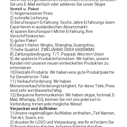
Sie uns E-Mail einfach oder addieren Sie unser Skype.
Vorteil u. Paket
1) Angemessener Preis
2) schnelle Lieferung
3) Berufsexport-Erfahrung: Sechs Jahre Erfahrungs-beim
Exportieren in ausländischen Absatzmarkt
4) sparen Berufsexport-Mittel-Erfahrung, Ihre
Verschiffenkosten
5) gutes Paket
6) Export-Hafen: Ningbo, Shanghai, Guangzhou…
7) hohe Qualität: ZWEIJÄHRIG ODER 60000KMS
8) Zahlungsbedingung: T/T; Paypayl; Western Union
9) die späteste Produktinformation: Wir halten, unsere
Kunden mit unseren neuen entwickelten Produkten zu
informieren
10)Vielzahl-Produkte: Wir haben eine gute Produktpalette
für Dieselmotor-Teile.
11) Verkaufsförderung: Wir haben
Monatsverkaufsförderungstätigkeit, für diese Teile, Preis
sind sehr wettbewerbsfähig.
Zu Hause
12) Bequeme Kommunikation: Wir haben skype, hotmail, E-
Mail; Whatapp, ICQ, können Sie mit uns jederzeit in
Verbindung treten jede mögliche Weise!.
Produkte
Verpacken und Aufkleber:
1) Unsere regelmäßigen Aufkleber enthalten „Teil-Namen,
Teil-Art, Soem, etc.
Videos
2) drucken Ihr LOGO und Verpackung, wie Ihr erfordern Sie
3) Brown-Karton-Kästen, hölzerne Palette draußen.