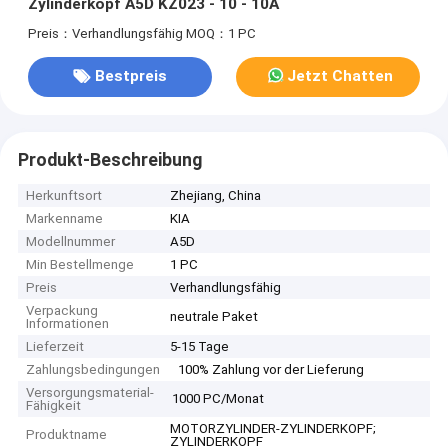
Zylinderkopf A5D KZ023 - 10 - 10A
Preis：Verhandlungsfähig
MOQ：1 PC
Bestpreis
Jetzt Chatten
Produkt-Beschreibung
Herkunftsort
Zhejiang, China
Markenname
KIA
Modellnummer
A5D
Min Bestellmenge
1 PC
Preis
Verhandlungsfähig
Verpackung
neutrale Paket
Informationen
Lieferzeit
5-15 Tage
Zahlungsbedingungen
100% Zahlung vor der Lieferung
Versorgungsmaterial-
1000 PC/Monat
Fähigkeit
MOTORZYLINDER-ZYLINDERKOPF;
Produktname
ZYLINDERKOPF