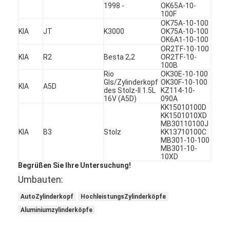
1998 -
OK65A-10-
Maschinen-Nockenwelle
100F
OK75A-10-100
Maschine Pleuelstange
KIA
JT
K3000
OK75A-10-100
OK6A1-10-100
OR2TF-10-100
Maschinen-Schwinghebel
KIA
R2
Besta 2,2
OR2TF-10-
100B
Rio
OK30E-10-100
Automotor-Ventile
Gls/Zylinderkopf
OK30F-10-100
KIA
A5D
des Stolz-II 1.5L
KZ114-10-
Zylinderkopf-Reparaturen
16V (A5D)
090A
KK15010100D
KK1501010XD
KURBELWELLEN-FLASCHENZUG
MB30110100J
KIA
B3
Stolz
KK13710100C
MB301-10-100
Zylinderkopfdichtung
MB301-10-
10XD
Auto Turbolader
Begrüßen Sie Ihre Untersuchung!
Umbauten:
Auto-Lenkpumpe
AutoZylinderkopf
HochleistungsZylinderköpfe
Kraftfahrzeugmotor-Teile
Aluminiumzylinderköpfe