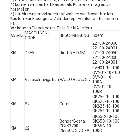
4) können wir den Farbkasten als Kundenantrag auch
Über uns
herstellen
5) für Aluminiumzylinderkopf wählen wir Brown-Karton-
Werksbesichtigung
Kasten; Für Eisenguss-Zylinderkopf wählen wir hölzernen
Fall.
Wir können Dieselmotor-Teile für KIA liefern
Qualitätskontrolle
MASCHINEN-
MARKE
BESCHREIBUNG
Soem
CODE
22100-2A000
Kontakt mit uns
22100-2A001
KIA
D4FA
Rio 1,5 – D4FA
22100-2A050
Jetzt Chatten
22100-2A300
22100-2A301
0VN01-10-100
OVN01-10-100
OVN01-10-
KIA
Vertikalnavigation
HALLO Besta 2,7
100A
Motorzylinderzylinderblock
OVN01-10-
100R
SCHLIESSEN SIE ZYLINDERKOPF AB
OK756-10-100
OK625-10-100
KIA
S2
Ceres
OK625-10-100
Motorzylinder-Zylinderkopf
OK756-10-100
OK65C-10-100
Bongo/Besta
OK65C-10-100
Maschinenkurbelwelle
GS/K2700
OK65A-10-
KIA
J2
2665CC 2.7D 8V
100G