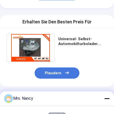
Erhalten Sie Den Besten Preis Für
Universal- Selbst-
Automobilturbolader
Turbos HX40W 4046292
65.09100-7139
Plaudern
Empfohlene Produkte
Mrs. Nancy