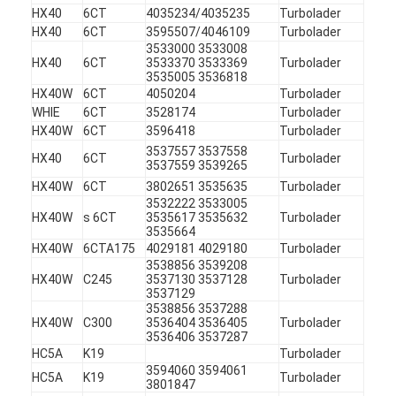
HX40
6CT
4035234/4035235
Turbolader
Über uns
HX40
6CT
3595507/4046109
Turbolader
3533000 3533008
Werksbesichtigung
HX40
6CT
3533370 3533369
Turbolader
3535005 3536818
HX40W
6CT
4050204
Turbolader
Qualitätskontrolle
WHIE
6CT
3528174
Turbolader
HX40W
6CT
3596418
Turbolader
Kontakt mit uns
3537557 3537558
HX40
6CT
Turbolader
3537559 3539265
Jetzt Chatten
HX40W
6CT
3802651 3535635
Turbolader
3532222 3533005
HX40W
s 6CT
3535617 3535632
Turbolader
3535664
HX40W
6CTA175
4029181 4029180
Turbolader
Motorzylinderzylinderblock
3538856 3539208
HX40W
C245
3537130 3537128
Turbolader
SCHLIESSEN SIE ZYLINDERKOPF AB
3537129
3538856 3537288
HX40W
C300
3536404 3536405
Turbolader
Motorzylinder-Zylinderkopf
3536406 3537287
HC5A
K19
Turbolader
Maschinenkurbelwelle
3594060 3594061
HC5A
K19
Turbolader
3801847