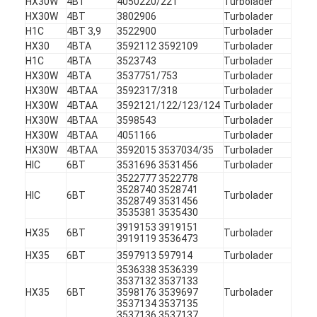
HX30W
4BT
4050220/221
Turbolader
HX30W
4BT
3802906
Turbolader
H1C
4BT 3,9
3522900
Turbolader
HX30
4BTA
3592112 3592109
Turbolader
H1C
4BTA
3523743
Turbolader
HX30W
4BTA
3537751/753
Turbolader
HX30W
4BTAA
3592317/318
Turbolader
HX30W
4BTAA
3592121/122/123/124
Turbolader
HX30W
4BTAA
3598543
Turbolader
HX30W
4BTAA
4051166
Turbolader
HX30W
4BTAA
3592015 3537034/35
Turbolader
HIC
6BT
3531696 3531456
Turbolader
3522777 3522778
3528740 3528741
HIC
6BT
Turbolader
3528749 3531456
3535381 3535430
3919153 3919151
HX35
6BT
Turbolader
3919119 3536473
HX35
6BT
3597913 597914
Turbolader
3536338 3536339
3537132 3537133
HX35
6BT
3598176 3539697
Turbolader
3537134 3537135
3537136 3537137