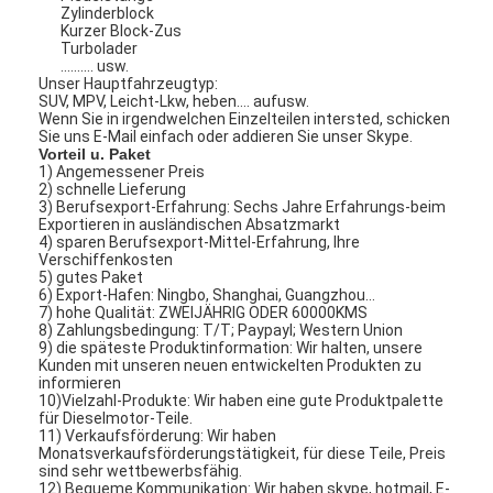
Zylinderblock
Kurzer Block-Zus
Turbolader
.......... usw.
Unser Hauptfahrzeugtyp:
SUV, MPV, Leicht-Lkw, heben…. aufusw.
Wenn Sie in irgendwelchen Einzelteilen intersted, schicken
Sie uns E-Mail einfach oder addieren Sie unser Skype.
Vorteil u. Paket
1) Angemessener Preis
2) schnelle Lieferung
3) Berufsexport-Erfahrung: Sechs Jahre Erfahrungs-beim
Exportieren in ausländischen Absatzmarkt
4) sparen Berufsexport-Mittel-Erfahrung, Ihre
Verschiffenkosten
5) gutes Paket
6) Export-Hafen: Ningbo, Shanghai, Guangzhou…
7) hohe Qualität: ZWEIJÄHRIG ODER 60000KMS
8) Zahlungsbedingung: T/T; Paypayl; Western Union
9) die späteste Produktinformation: Wir halten, unsere
Kunden mit unseren neuen entwickelten Produkten zu
informieren
10)Vielzahl-Produkte: Wir haben eine gute Produktpalette
für Dieselmotor-Teile.
11) Verkaufsförderung: Wir haben
Monatsverkaufsförderungstätigkeit, für diese Teile, Preis
sind sehr wettbewerbsfähig.
12) Bequeme Kommunikation: Wir haben skype, hotmail, E-