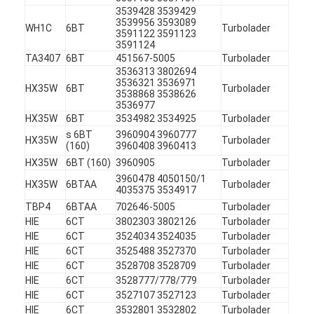
3539428 3539429
3539956 3593089
WH1C
6BT
Turbolader
3591122 3591123
3591124
TA3407
6BT
451567-5005
Turbolader
3536313 3802694
3536321 3536971
HX35W
6BT
Turbolader
3538868 3538626
3536977
HX35W
6BT
3534982 3534925
Turbolader
s 6BT
3960904 3960777
HX35W
Turbolader
(160)
3960408 3960413
HX35W
6BT (160)
3960905
Turbolader
3960478 4050150/1
HX35W
6BTAA
Turbolader
4035375 3534917
TBP4
6BTAA
702646-5005
Turbolader
HIE
6CT
3802303 3802126
Turbolader
Zu Hause
HIE
6CT
3524034 3524035
Turbolader
HIE
6CT
3525488 3527370
Turbolader
Produkte
HIE
6CT
3528708 3528709
Turbolader
HIE
6CT
3528777/778/779
Turbolader
HIE
6CT
3527107 3527123
Turbolader
Videos
HIE
6CT
3532801 3532802
Turbolader