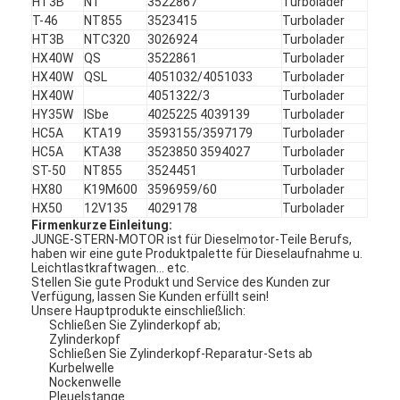
HT3B
NT
3522867
Turbolader
Motorventil-Klopf
T-46
NT855
3523415
Turbolader
HT3B
NTC320
3026924
Turbolader
HX40W
QS
3522861
Turbolader
HX40W
QSL
4051032/4051033
Turbolader
HX40W
4051322/3
Turbolader
HY35W
ISbe
4025225 4039139
Turbolader
HC5A
KTA19
3593155/3597179
Turbolader
HC5A
KTA38
3523850 3594027
Turbolader
ST-50
NT855
3524451
Turbolader
HX80
K19M600
3596959/60
Turbolader
HX50
12V135
4029178
Turbolader
Firmenkurze Einleitung:
JUNGE-STERN-MOTOR ist für Dieselmotor-Teile Berufs,
haben wir eine gute Produktpalette für Dieselaufnahme u.
Leichtlastkraftwagen… etc.
Stellen Sie gute Produkt und Service des Kunden zur
Verfügung, lassen Sie Kunden erfüllt sein!
Unsere Hauptprodukte einschließlich:
Schließen Sie Zylinderkopf ab;
Zylinderkopf
Schließen Sie Zylinderkopf-Reparatur-Sets ab
Kurbelwelle
Nockenwelle
Pleuelstange