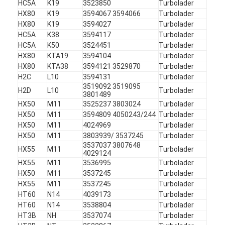
HC5A
K19
3523850
Turbolader
Maschinen-Nockenwelle
HX80
K19
3594067 3594066
Turbolader
HX80
K19
3594027
Turbolader
Maschine Pleuelstange
HC5A
K38
3594117
Turbolader
HC5A
K50
3524451
Turbolader
Maschinen-Schwinghebel
HX80
KTA19
3594104
Turbolader
HX80
KTA38
3594121 3529870
Turbolader
Automotor-Ventile
H2C
L10
3594131
Turbolader
3519092 3519095
H2D
L10
Turbolader
3801489
Zylinderkopf-Reparaturen
HX50
M11
3525237 3803024
Turbolader
HX50
M11
3594809 4050243/244
Turbolader
KURBELWELLEN-FLASCHENZUG
HX50
M11
4024969
Turbolader
HX50
M11
3803939/ 3537245
Turbolader
Zylinderkopfdichtung
3537037 3807648
HX55
M11
Turbolader
4029124
Auto Turbolader
HX55
M11
3536995
Turbolader
HX50
M11
3537245
Turbolader
Auto-Lenkpumpe
HX55
M11
3537245
Turbolader
HT60
N14
4039173
Turbolader
HT60
N14
3538804
Turbolader
Kraftfahrzeugmotor-Teile
HT3B
NH
3537074
Turbolader