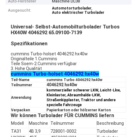
Auto-Hersteller
Maschine DL08
,
Automotorturbolader
Ausgesucht:
Auto elektrischer Turbolader
Universal- Selbst-Automobilturbolader Turbos
HX40W 4046292 65.09100-7139
Spezifikationen
cummins Turbo-holset 4046292 hx40w
Originalteile 1.Cummins
Teile Soem-2.Cummins verfügbar
3. Hohe Qualität
cummins Turbo-holset 4046292 hx40w
Teil-Name
cummins Turbo 4046292 hx40w
4046292 hx40w
Teilnummer
kommerzieller schwerer LKW, Leicht-Lkw,
Kleinlaster, Abraumhalde-LKW,
Anwendung
Straßenkipplaster, Traktor und andere
spezielle Fahrzeuge
Verpacken
Papierkarton oder hölzerner Karton
Wir können Turbolader FÜR CUMMINS liefern
Modell
Maschine
Teilnummer
Beschreibung
TA31
4B 3,9
728001-0002
Turbolader