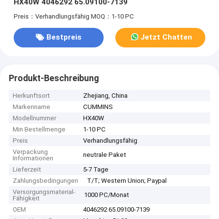
HX40W 4046292 65.09100-7139
Preis：Verhandlungsfähig
MOQ：1-10 PC
Bestpreis
Jetzt Chatten
Produkt-Beschreibung
Herkunftsort
Zhejiang, China
Markenname
CUMMINS
Modellnummer
HX40W
Min Bestellmenge
1-10 PC
Preis
Verhandlungsfähig
Verpackung
neutrale Paket
Informationen
Lieferzeit
5-7 Tage
Zahlungsbedingungen
T/T; Western Union; Paypal
Versorgungsmaterial-
1000 PC/Monat
Fähigkeit
OEM
4046292 65.09100-7139